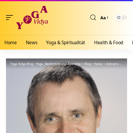
Aa
Größenänderun
Home
News
Yoga & Spiritualität
Health & Food
Yoga Vidya Blog - Yoga, Meditation und Ayurveda
>
Blog
>
News
>
Ashrams
>
Bad Me