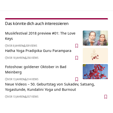
Das könnte dich auch interessieren
Musikfestival 2018 preview #01: The Love
Keys
VOR 8 JAHREN
509 VIEWS
Hatha Yoga Pradipika Guru Parampara
VOR 18 JAHREN
356 VIEWS
Fotoshow: goldener Oktober in Bad
Meinberg
VOR 13 JAHREN
514 VIEWS
Neue Videos – 50. Geburtstag von Sukadev, Satsang,
Yogastunde, Kundalini Yoga und Burnout
VOR 13 JAHREN
557 VIEWS