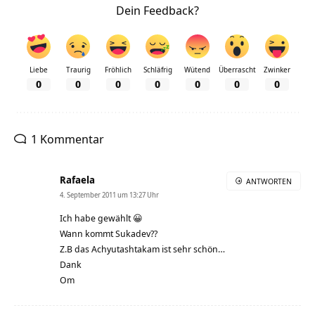
Dein Feedback?
Liebe
Traurig
Fröhlich
Schläfrig
Wütend
Überrascht
Zwinker
0
0
0
0
0
0
0
1 Kommentar
Rafaela
ANTWORTEN
4. September 2011 um 13:27 Uhr
Ich habe gewählt 😀
Wann kommt Sukadev??
Z.B das Achyutashtakam ist sehr schön…
Dank
Om