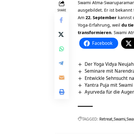
Swami Atma-Swaruparamanan
ausgebildet. Er ist bekannt
SHARE
Am
22. September
kannst 
Yoga-Erfahrung, weil
du ti
transformieren
. Swami Atm
Facebook
Der Yoga Vidya Neujahr
Seminare mit Narendr
Entwickle Sehnsucht n
Yantra Puja mit Swam
Ayurveda für die Auge
TAGGED:
Retreat
Swami
Swa