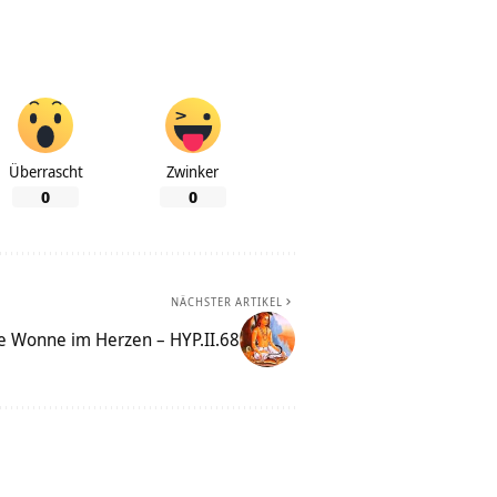
Überrascht
Zwinker
0
0
NÄCHSTER ARTIKEL
e Wonne im Herzen – HYP.II.68