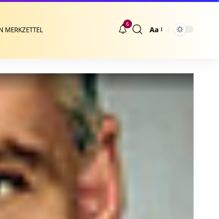
6
Aa
N MERKZETTEL
Größenänderung