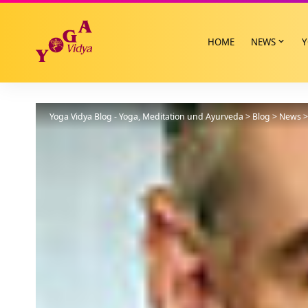
HOME
NEWS
Y
Yoga Vidya Blog - Yoga, Meditation und Ayurveda
>
Blog
>
News