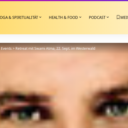
OGA & SPIRITUALITÄT
HEALTH & FOOD
PODCAST
MEI
>
Events
>
Retreat mit Swami Atma, 22. Sept. im Westerwald