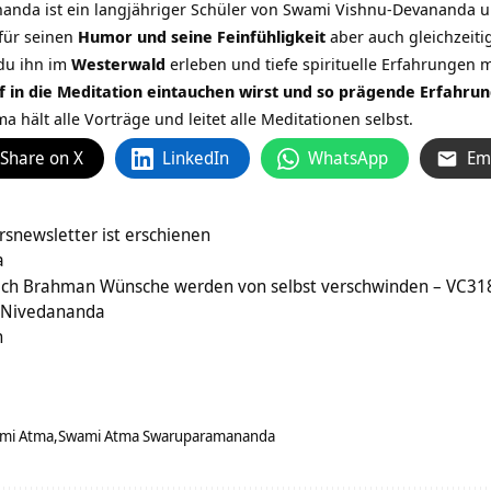
da ist ein langjähriger Schüler von Swami Vishnu-Devananda un
 für seinen
Humor und seine Feinfühligkeit
aber auch gleichzeiti
du ihn im
Westerwald
erleben und tiefe spirituelle Erfahrungen 
ef in die Meditation eintauchen wirst und so prägende Erfahru
a hält alle Vorträge und leitet alle Meditationen selbst.
Share on X
LinkedIn
WhatsApp
Em
snewsletter ist erschienen
a
ach Brahman Wünsche werden von selbst verschwinden – VC31
i Nivedananda
n
mi Atma
Swami Atma Swaruparamananda