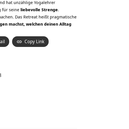
d hat unzählige Yogalehrer
g für seine
liebevolle Strenge
.
machen. Das Retreat heißt pragmatische
ngen machst, welchen deinen Alltag
ail
Copy Link
8