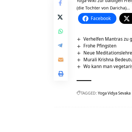
Yoga-Wiki zur baldigen Frei
(die Tochter von Daricha)…
Facebook
Verhelfen Mantras zu 
Frohe Pfingsten
Neue Meditationslehre
Murali Krishna Bedeut
Wo kann man vegetaris
TAGGED:
Yoga Vidya Sevaka