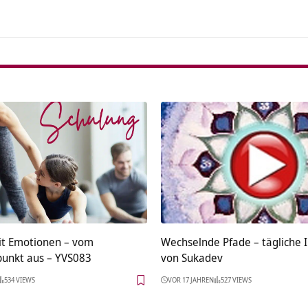
t Emotionen – vom
Wechselnde Pfade – tägliche I
unkt aus – YVS083
von Sukadev
534 VIEWS
VOR 17 JAHREN
527 VIEWS