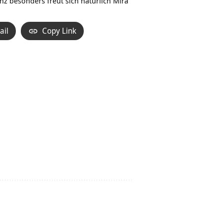
nz besonders freut sich natürlich Mira
ail
Copy Link