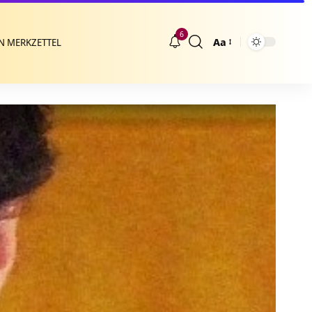
6
Aa
N MERKZETTEL
Größenänderung