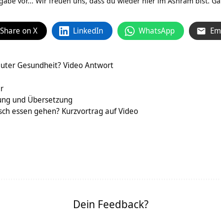
gabe vor… Wir freuen uns, dass du wieder hier im Ashram bist. Ga
Share on X
LinkedIn
WhatsApp
Em
guter Gesundheit? Video Antwort
r
ung und Übersetzung
ch essen gehen? Kurzvortrag auf Video
Dein Feedback?