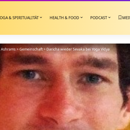
OGA & SPIRITUALITÄT
HEALTH & FOOD
PODCAST
MEI
>
Ashrams
>
Gemeinschaft
>
Daricha wieder Sevaka bei Yoga Vidya