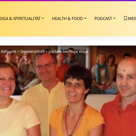
OGA & SPIRITUALITÄT
HEALTH & FOOD
PODCAST
MEI
>
Ashrams
>
Gemeinschaft
>
Jubilare bei Yoga Vidya