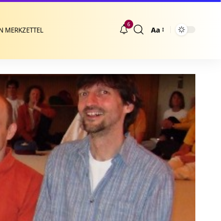
6
Aa
N MERKZETTEL
Größenänderung