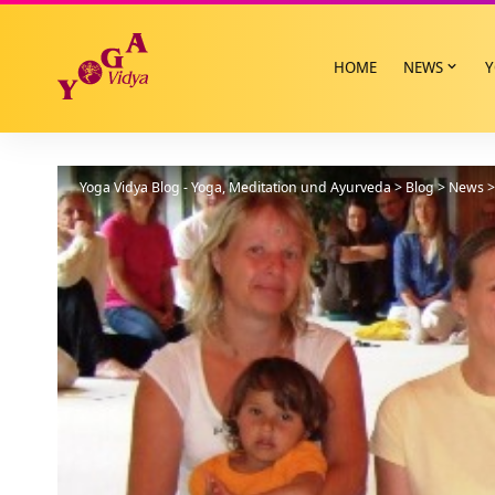
HOME
NEWS
Y
Yoga Vidya Blog - Yoga, Meditation und Ayurveda
>
Blog
>
News