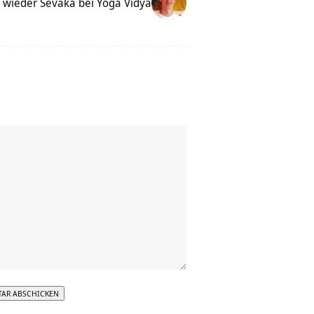
 wieder Sevaka bei Yoga Vidya
tive: