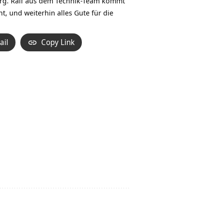
berg. Ralf aus dem Technik-Team kommt
, und weiterhin alles Gute für die
ail
Copy Link