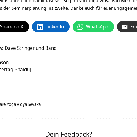
eit 6 Jahren und damit fast seit Beginn von Yoga Vidya Bad Mein
aus der Seminarplanung ins zweite. Danke euch für euer Engagement
Share on X
LinkedIn
WhatsApp
Em
w: Dave Stringer und Band
nson
tertag Bhaiduj
lare
Yoga Vidya Sevaka
Dein Feedback?