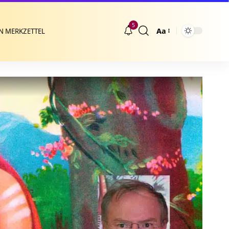
5
Aa
N MERKZETTEL
Größenänderung