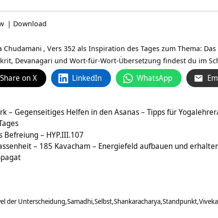
ow
|
Download
a Chudamani
, Vers 352 als Inspiration des Tages zum Thema: Da
krit, Devanagari und Wort-für-Wort-Übersetzung findest du im Schr
Share on X
LinkedIn
WhatsApp
Em
 – Gegenseitiges Helfen in den Asanas – Tipps für Yogalehrer
 Tages
s Befreiung – HYP.III.107
assenheit – 185 Kavacham – Energiefeld aufbauen und erhalte
Spagat
el der Unterscheidung
Samadhi
Selbst
Shankaracharya
Standpunkt
Vivek