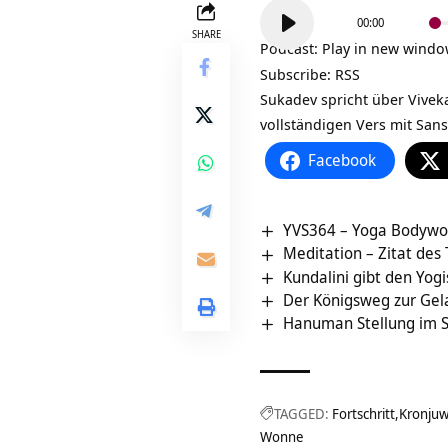
Audio-
00:00
Player
SHARE
Podcast:
Play in new wind
Subscribe:
RSS
Sukadev spricht über
Vivek
vollständigen Vers mit Sans
Facebook
YVS364 – Yoga Bodywork
Meditation – Zitat des
Kundalini gibt den Yogi
Der Königsweg zur Gel
Hanuman Stellung im 
TAGGED:
Fortschritt
Kronjuw
Wonne