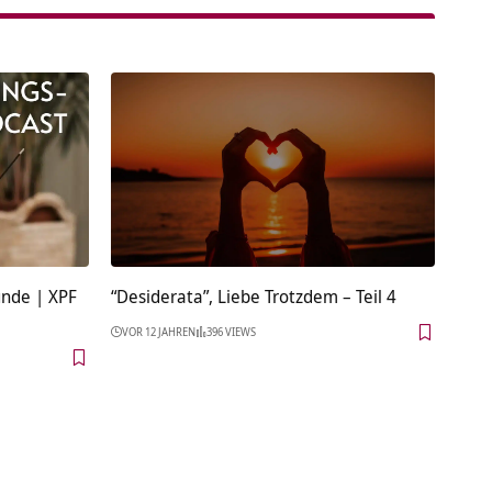
unde | XPF
“Desiderata”, Liebe Trotzdem – Teil 4
VOR 12 JAHREN
396 VIEWS