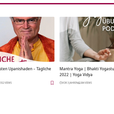
gsten Upanishaden – Tägliche
Mantra Yoga | Bhakti Yogast
2022 | Yoga Vidya
552 VIEWS
VOR 3 JAHREN
584 VIEWS