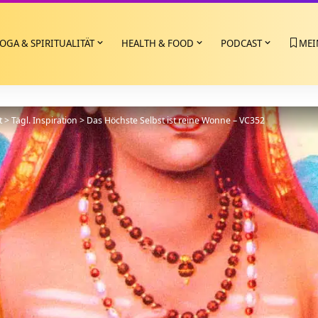
OGA & SPIRITUALITÄT
HEALTH & FOOD
PODCAST
MEI
t
>
Tägl. Inspiration
>
Das Höchste Selbst ist reine Wonne – VC352