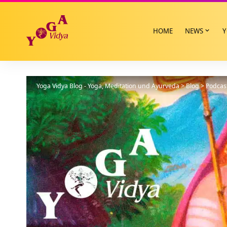
HOME
NEWS
Y
Yoga Vidya Blog - Yoga, Meditation und Ayurveda
>
Blog
>
Podcas