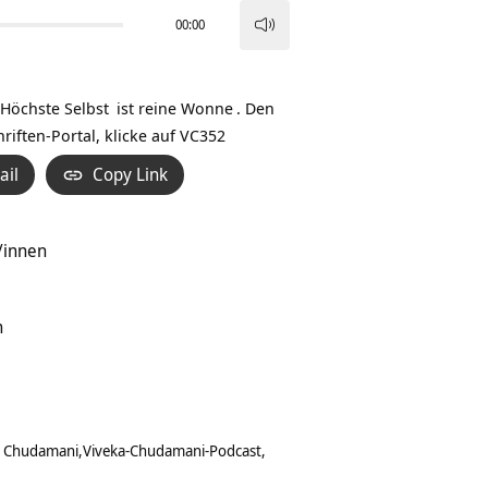
00:00
Pfeiltasten
Hoch/Runter
benutzen,
s Höchste
Selbst
ist reine
Wonne
. Den
um
iften-Portal, klicke auf
VC352
die
ail
Copy Link
Lautstärke
zu
regeln.
/innen
n
a Chudamani
Viveka-Chudamani-Podcast