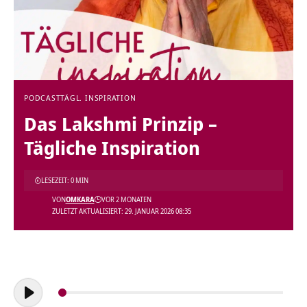
PODCAST
TÄGL. INSPIRATION
Das Lakshmi Prinzip –
Tägliche Inspiration
LESEZEIT: 0 MIN
VON
OMKARA
VOR 2 MONATEN
ZULETZT AKTUALISIERT: 29. JANUAR 2026 08:35
Audio-
Player