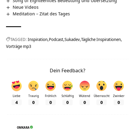
Song of Eighteenities Bedeutung und Übersetzung
Neue Videos
Meditation – Zitat des Tages
TAGGED:
Inspiration
Podcast
Sukadev
Tägliche Inspirationen
Vorträge mp3
Dein Feedback?
Liebe
Traurig
Fröhlich
Schläfrig
Wütend
Überrascht
Zwinker
4
0
0
0
0
0
0
OMKARA