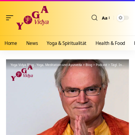
Aa
Größenänderun
Home
News
Yoga & Spiritualität
Health & Food
Yoga Vidya Blog - Yoga, Meditation und Ayurveda
>
Blog
>
Podcast
>
Tägl. Inspiration