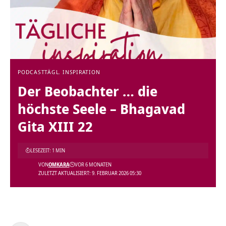
PODCAST
TÄGL. INSPIRATION
Der Beobachter … die
höchste Seele – Bhagavad
Gita XIII 22
LESEZEIT: 1 MIN
VON
OMKARA
VOR 6 MONATEN
ZULETZT AKTUALISIERT: 9. FEBRUAR 2026 05:30