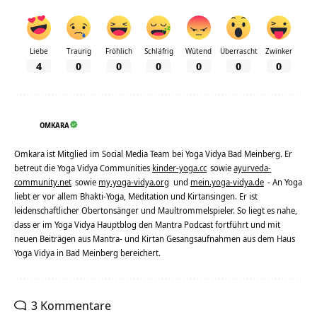
Liebe
Traurig
Fröhlich
Schläfrig
Wütend
Überrascht
Zwinker
4
0
0
0
0
0
0
OMKARA
Omkara ist Mitglied im Social Media Team bei Yoga Vidya Bad Meinberg. Er
betreut die Yoga Vidya Communities
kinder-yoga.cc
sowie
ayurveda-
community.net
sowie
my.yoga-vidya.org
und
mein.yoga-vidya.de
- An Yoga
liebt er vor allem Bhakti-Yoga, Meditation und Kirtansingen. Er ist
leidenschaftlicher Obertonsänger und Maultrommelspieler. So liegt es nahe,
dass er im Yoga Vidya Hauptblog den Mantra Podcast fortführt und mit
neuen Beiträgen aus Mantra- und Kirtan Gesangsaufnahmen aus dem Haus
Yoga Vidya in Bad Meinberg bereichert.
3 Kommentare