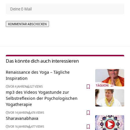
Alternative:
Das könnte dich auch interessieren
Renaissance des Yoga – Tägliche
Inspiration
VOR 4 JAHREN
527 VIEWS
mp3 des Videos Yogastunde zur
Selbstreflexion der Psychologischen
Yogatherapie
VOR 14 JAHREN
476 VIEWS
Sharavanabhava
VOR 16 JAHREN
477 VIEWS