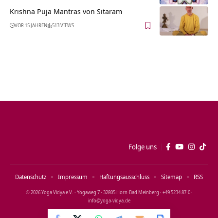
Krishna Puja Mantras von Sitaram
VOR 15 JAHREN
513 VIEWS
Folge uns
Datenschutz
Impressum
Haftungsausschluss
Sitemap
RSS
© 2026 Yoga Vidya e.V. · Yogaweg 7 · 32805 Horn‑Bad Meinberg · +49 5234 87‑0 ·
info@yoga‑vidya.de