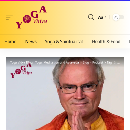
Aa
Größenänderun
Home
News
Yoga & Spiritualität
Health & Food
Yoga Vidya Blog - Yoga, Meditation und Ayurveda
>
Blog
>
Podcast
>
Tägl. Inspiration