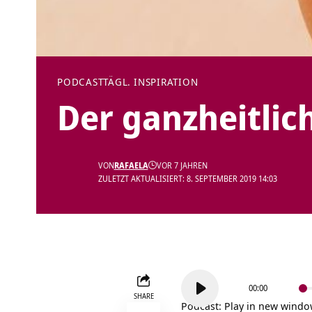
PODCAST
TÄGL. INSPIRATION
Der ganzheitlic
VON
RAFAELA
VOR 7 JAHREN
ZULETZT AKTUALISIERT: 8. SEPTEMBER 2019 14:03
Audio-
00:00
Player
SHARE
Podcast:
Play in new wind