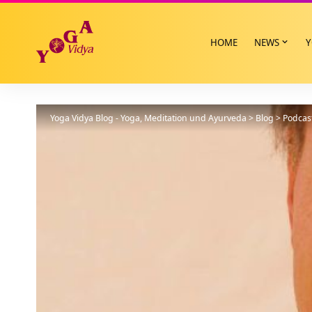
HOME
NEWS
Y
Yoga Vidya Blog - Yoga, Meditation und Ayurveda
>
Blog
>
Podcas