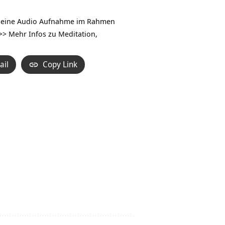
Hoch/Runter
benutzen,
st eine Audio Aufnahme im Rahmen
um
>> Mehr Infos zu Meditation,
die
Lautstärke
ail
Copy Link
zu
regeln.