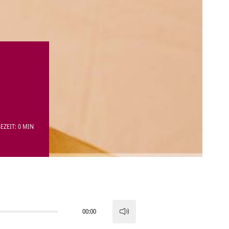
EZEIT: 0 MIN
00:00
Pfeiltasten