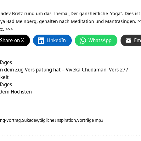
ukadev Bretz rund um das Thema „Der
ganzheitliche
Yoga“. Dies i
idya Bad Meinberg, gehalten nach Meditation und Mantrasingen.
>
c. >>>
Share on X
LinkedIn
WhatsApp
Em
 Tages
nn dein Zug Vers pätung hat – Viveka Chudamani Vers 277
gkeit
 Tages
t dem Höchsten
ang-Vortrag
Sukadev
tägliche Inspiration
Vorträge mp3