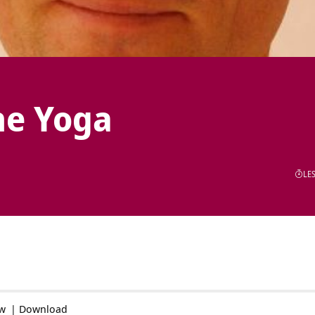
he Yoga
LES
ow
|
Download