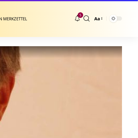
5
Aa
N MERKZETTEL
Größenänderung