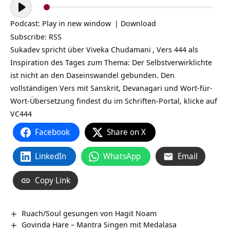
Audio-
Player
Podcast:
Play in new window
|
Download
Subscribe:
RSS
Sukadev spricht über
Viveka Chudamani
, Vers 444 als
Inspiration des Tages zum Thema: Der Selbstverwirklichte
ist nicht an den Daseinswandel gebunden. Den
vollständigen Vers mit Sanskrit, Devanagari und Wort-für-
Wort-Übersetzung findest du im Schriften-Portal, klicke auf
VC444
Facebook
Share on X
LinkedIn
WhatsApp
Email
Copy Link
Ruach/Soul gesungen von Hagit Noam
Govinda Hare – Mantra Singen mit Medalasa