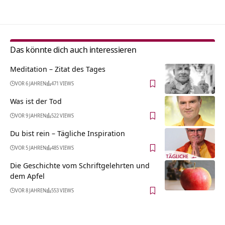
Das könnte dich auch interessieren
Meditation – Zitat des Tages
VOR 6 JAHREN
471 VIEWS
Was ist der Tod
VOR 9 JAHREN
522 VIEWS
Du bist rein – Tägliche Inspiration
VOR 5 JAHREN
485 VIEWS
Die Geschichte vom Schriftgelehrten und
dem Apfel
VOR 8 JAHREN
553 VIEWS