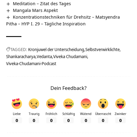
Meditation – Zitat des Tages
Mangala Mars Aspekt
Konzentrationstechniken für Drehsitz – Matsyendra
Pitha – HYP I. 29 – Tägliche Inspiration
TAGGED:
Kronjuwel der Unterscheidung
Selbstverwirklichte
Shankaracharya
Vedanta
Viveka Chudamani
Viveka-Chudamani-Podcast
Dein Feedback?
Liebe
Traurig
Fröhlich
Schläfrig
Wütend
Überrascht
Zwinker
0
0
0
0
0
0
0