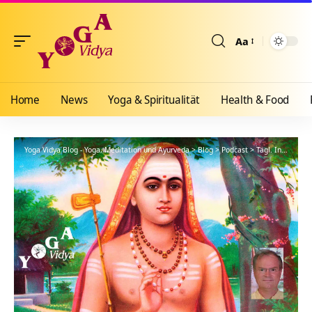
Aa
Größenänderun
Home
News
Yoga & Spiritualität
Health & Food
Yoga Vidya Blog - Yoga, Meditation und Ayurveda
>
Blog
>
Podcast
>
Tägl. Inspiration