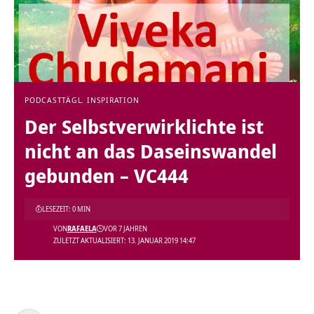
PODCAST
TÄGL. INSPIRATION
Der Selbstverwirklichte ist
nicht an das Daseinswandel
gebunden – VC444
LESEZEIT: 0 MIN
VON
RAFAELA
VOR 7 JAHREN
ZULETZT AKTUALISIERT: 13. JANUAR 2019 14:47