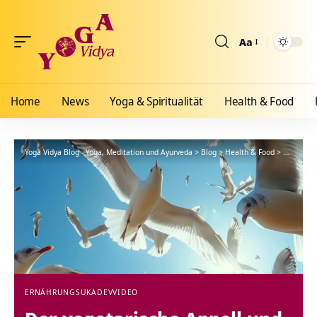
Aa
Größenänderun
Home
News
Yoga & Spiritualität
Health & Food
Yoga Vidya Blog - Yoga, Meditation und Ayurveda
>
Blog
>
Health & Food
>
Ernährun
ERNÄHRUNG
SUKADEV
VIDEO