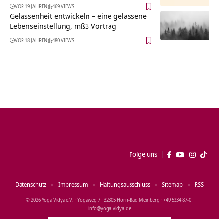
VOR 19 JAHREN
469 VIEWS
Gelassenheit entwickeln – eine gelassene
Lebenseinstellung, mß3 Vortrag
VOR 18 JAHREN
480 VIEWS
Folge uns
Datenschutz
Impressum
Haftungsausschluss
Sitemap
RSS
© 2026 Yoga Vidya e.V. · Yogaweg 7 · 32805 Horn‑Bad Meinberg · +49 5234 87‑0 ·
info@yoga‑vidya.de