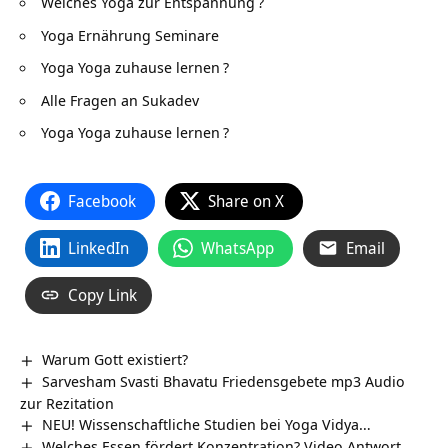
Welches Yoga zur Entspannung
?
Yoga Ernährung Seminare
Yoga Yoga zuhause lernen
?
Alle Fragen an Sukadev
Yoga Yoga zuhause lernen
?
Facebook
Share on X
LinkedIn
WhatsApp
Email
Copy Link
Warum Gott existiert?
Sarvesham Svasti Bhavatu Friedensgebete mp3 Audio
zur Rezitation
NEU! Wissenschaftliche Studien bei Yoga Vidya…
Welches Essen fördert Konzentration? Video Antwort