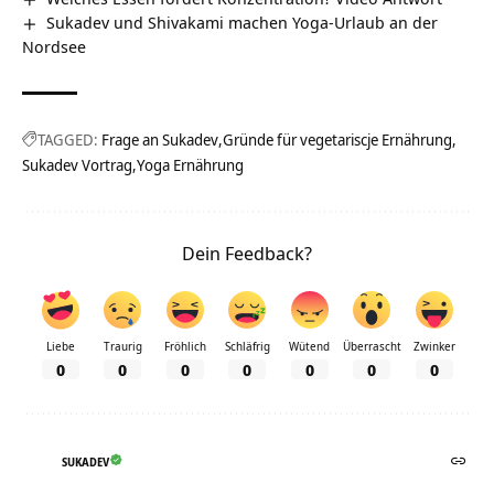
Sukadev und Shivakami machen Yoga-Urlaub an der
Nordsee
TAGGED:
Frage an Sukadev
Gründe für vegetariscje Ernährung
Sukadev Vortrag
Yoga Ernährung
Dein Feedback?
Liebe
Traurig
Fröhlich
Schläfrig
Wütend
Überrascht
Zwinker
0
0
0
0
0
0
0
SUKADEV