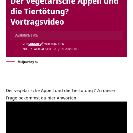
Der vegetarische Appell und
die Tiertötung?
Vortragsvideo
LESEZEIT: 1 MIN
VON
SUKADEV
VOR 18 JAHREN
ZULETZT AKTUALISIERT: 26. JUNI 2008 03:03
Midjourney hu
Der vegetarische Appell und die Tiertötung
? Zu dieser
Frage bekommst du hier Anworten.