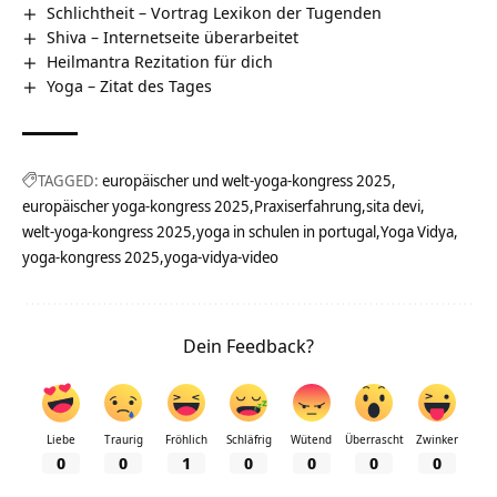
Schlichtheit – Vortrag Lexikon der Tugenden
Shiva – Internetseite überarbeitet
Heilmantra Rezitation für dich
Yoga – Zitat des Tages
TAGGED:
europäischer und welt-yoga-kongress 2025
europäischer yoga-kongress 2025
Praxiserfahrung
sita devi
welt-yoga-kongress 2025
yoga in schulen in portugal
Yoga Vidya
yoga-kongress 2025
yoga-vidya-video
Dein Feedback?
Liebe
Traurig
Fröhlich
Schläfrig
Wütend
Überrascht
Zwinker
0
0
1
0
0
0
0