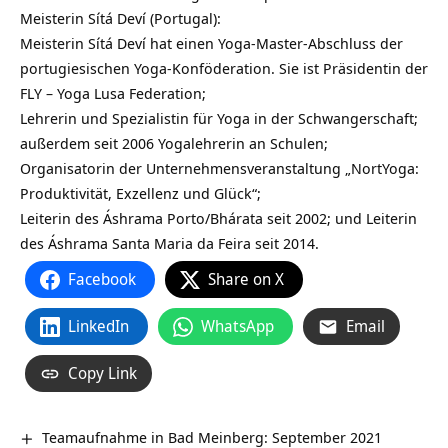
Meisterin Sítá Deví (Portugal):
Meisterin Sítá Deví hat einen Yoga-Master-Abschluss der
portugiesischen Yoga-Konföderation. Sie ist Präsidentin der
FLY – Yoga Lusa Federation;
Lehrerin und Spezialistin für Yoga in der Schwangerschaft;
außerdem seit 2006 Yogalehrerin an Schulen;
Organisatorin der Unternehmensveranstaltung „NortYoga:
Produktivität, Exzellenz und Glück“;
Leiterin des Áshrama Porto/Bhárata seit 2002; und Leiterin
des Áshrama Santa Maria da Feira seit 2014.
Facebook
Share on X
LinkedIn
WhatsApp
Email
Copy Link
Teamaufnahme in Bad Meinberg: September 2021