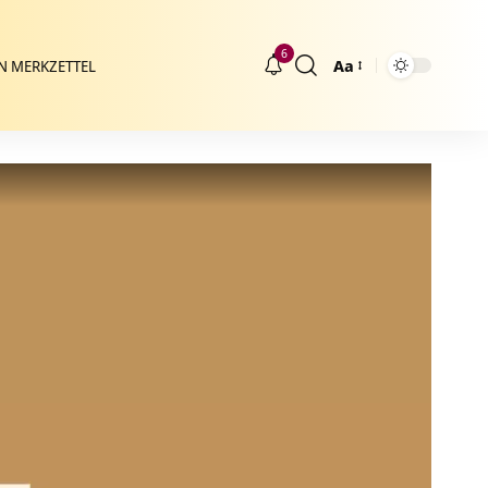
6
Aa
N MERKZETTEL
Größenänderung