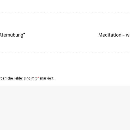
 Atemübung“
Meditation – w
rderliche Felder sind mit
*
markiert.