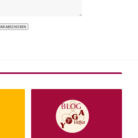
tive: