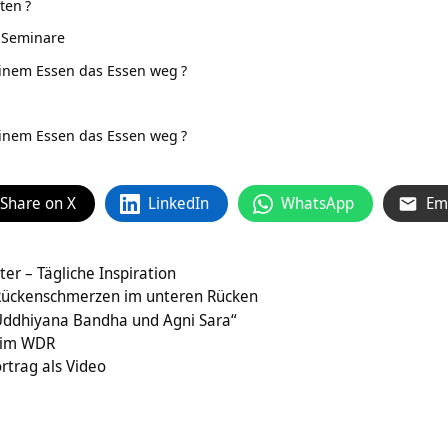
hten
?
 Seminare
einem Essen das Essen weg
?
einem Essen das Essen weg
?
Share on X
LinkedIn
WhatsApp
Em
r – Tägliche Inspiration
Rückenschmerzen im unteren Rücken
Uddhiyana Bandha und Agni Sara“
 im WDR
rtrag als Video