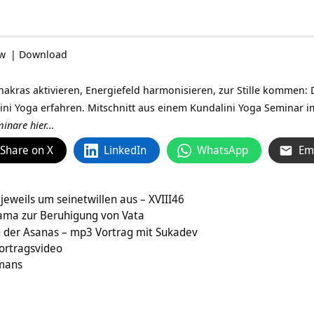
ow
|
Download
hakras aktivieren, Energiefeld harmonisieren, zur Stille kommen: D
ni Yoga erfahren. Mitschnitt aus einem Kundalini Yoga Seminar 
minare hier…
Share on X
LinkedIn
WhatsApp
Em
jeweils um seinetwillen aus – XVIII46
ama zur Beruhigung von Vata
n der Asanas – mp3 Vortrag mit Sukadev
Vortragsvideo
mans