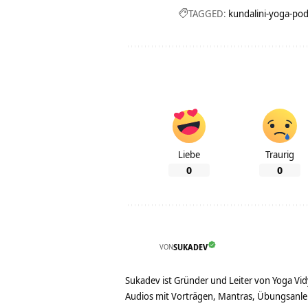
TAGGED:
kundalini-yoga-pod
Liebe
Traurig
0
0
VON
SUKADEV
Sukadev ist Gründer und Leiter von Yoga Vid
Audios mit Vorträgen, Mantras, Übungsanlei