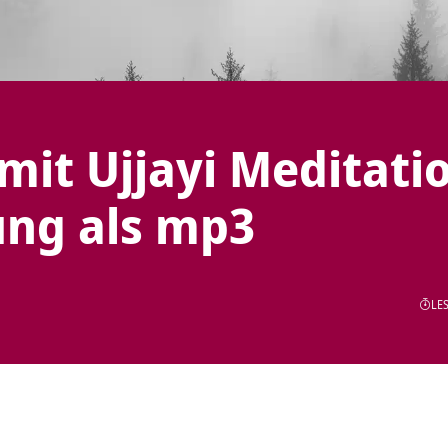
mit Ujjayi Meditati
ung als mp3
LES