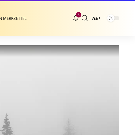
6
Aa
N MERKZETTEL
Größenänderung