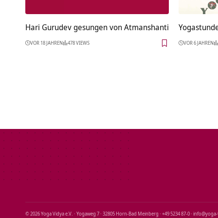
Hari Gurudev gesungen von Atmanshanti
Yogastunde 
VOR 18 JAHREN
478 VIEWS
VOR 6 JAHREN
© 2026 Yoga Vidya e.V. · Yogaweg 7 · 32805 Horn‑Bad Meinberg · +49 5234 87‑0 · info@yoga