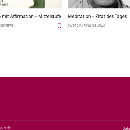
mit Affirmation – Mittelstufe
Meditation – Zitat des Tages
595 VIEWS
VOR 2 JAHREN
486 VIEWS
‑vidya.de
Dat