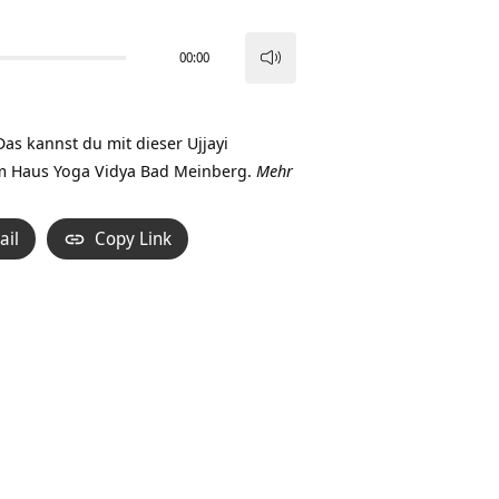
00:00
Pfeiltasten
Hoch/Runter
benutzen,
as kannst du mit dieser Ujjayi
um
im Haus Yoga Vidya Bad Meinberg.
Mehr
die
Lautstärke
ail
Copy Link
zu
regeln.