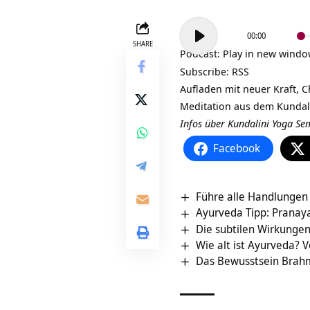
Audio-
00:00
Player
SHARE
Podcast:
Play in new wind
Subscribe:
RSS
Aufladen mit neuer Kraft, C
Meditation aus dem Kundali
Infos über Kundalini Yoga Se
Facebook
Führe alle Handlungen 
Ayurveda Tipp: Pranay
Die subtilen Wirkunge
Wie alt ist Ayurveda? 
Das Bewusstsein Brah