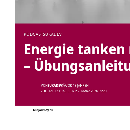
PODCAST
SUKADEV
Energie tanken 
– Übungsanleit
VON
SUKADEV
VOR 18 JAHREN
ZULETZT AKTUALISIERT: 7. MÄRZ 2026 09:20
Midjourney hu