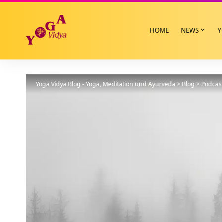
HOME
NEWS
Y
Yoga Vidya Blog - Yoga, Meditation und Ayurveda
>
Blog
>
Podcas