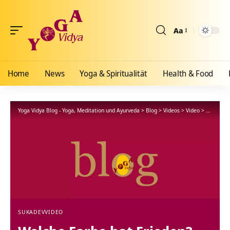
Aa
Größenänderun
Home
News
Yoga & Spiritualität
Health & Food
Yoga Vidya Blog - Yoga, Meditation und Ayurveda
>
Blog
>
Videos
>
Video
>
Welche Fa
SUKADEV
VIDEO