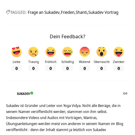
TAGGED:
Frage an Sukadev
Frieden
Shanti
Sukadev Vortrag
Dein Feedback?
Liebe
Traurig
Fröhlich
Schläfrig
Wütend
Überrascht
Zwinker
0
0
0
0
0
0
0
SUKADEV
Sukadev ist Gründer und Leiter von Yoga Vidya. Nicht alle Beiräge, die in
seinem Namen veröffentlicht werden, stammen von ihm selbst.
Insbesondere Videos und Audios mit Vorträgen, Mantras,
Übungsanleitungen werden meist von anderen in seinem Namen im Blog
veröffentlicht - denn der Inhalt stammt ja letztlich von Sukadev