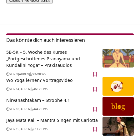
Alternative:
Das könnte dich auch interessieren
5B-5K – 5. Woche des Kurses
„Fortgeschrittenes Pranayama und
Kundalini Yoga“ – Praxisaudios
VOR 9 JAHREN
506 VIEWS
Wo Yoga lernen? Vortragsvideo
VOR 14 JAHREN
468 VIEWS
Nirvanashtakam – Strophe 4.1
VOR 18 JAHREN
444 VIEWS
Jaya Mata Kali – Mantra Singen mit Carlotta
VOR 15 JAHREN
611 VIEWS