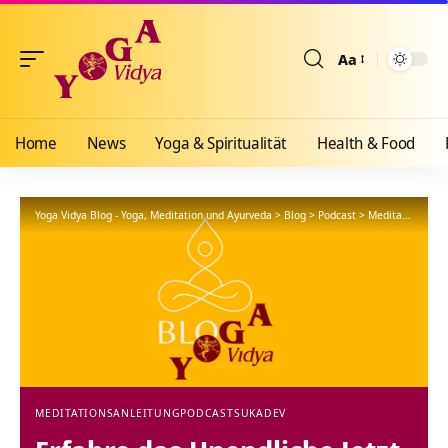
Aa
Größenänderun
Home
News
Yoga & Spiritualität
Health & Food
Yoga Vidya Blog - Yoga, Meditation und Ayurveda
>
Blog
>
Podcast
>
Meditationsanleitung
MEDITATIONSANLEITUNG
PODCAST
SUKADEV