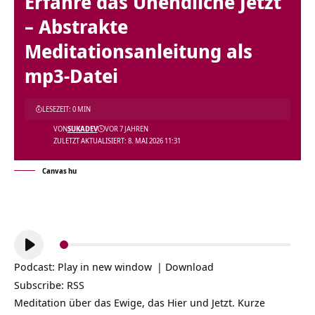
Erfahre das Unendliche Jetzt
– Abstrakte
Meditationsanleitung als
mp3-Datei
LESEZEIT: 0 MIN
VON
SUKADEV
VOR 7 JAHREN
ZULETZT AKTUALISIERT: 8. MAI 2026 11:31
Canvas hu
Audio-
Player
Podcast:
Play in new window
|
Download
Subscribe:
RSS
Meditation über das Ewige, das Hier und Jetzt. Kurze