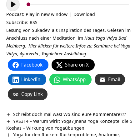
Audio-
Player
Podcast:
Play in new window
|
Download
Subscribe:
RSS
Lesung von
Sukadev
als Inspiration des Tages. Gelesen im
Anschluss nach einer
Meditation
im
Haus Yoga Vidya Bad
Meinberg.
Hier klicken für weitere Infos zu: Seminare bei
Yoga
Vidya,
Ayurveda
,
Yogalehrer Ausbildung
Facebook
Share on X
LinkedIn
WhatsApp
Email
Copy Link
Schreibt doch mal was! Wo sind eure Kommentare???
YVS314 – Warum wirkt Yoga? Jnana Yoga Konzepte: die 5
Koshas – Wirkung von Yogaübungen
Yoga für den Rücken: Rückenprobleme, Anatomie,