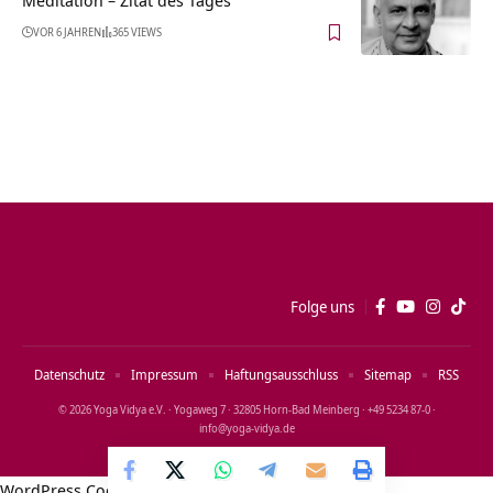
VOR 6 JAHREN
365 VIEWS
Folge uns
Datenschutz
Impressum
Haftungsausschluss
Sitemap
RSS
© 2026 Yoga Vidya e.V. · Yogaweg 7 · 32805 Horn‑Bad Meinberg · +49 5234 87‑0 ·
info@yoga‑vidya.de
WordPress Cookie Notice by Real Cookie Banner