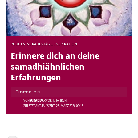
PODCAST
SUKADEV
TÄGL. INSPIRATION
Erinnere dich an deine
samadhiähnlichen
Erfahrungen
LESEZEIT: 0 MIN
VON
SUKADEV
VOR 17 JAHREN
ZULETZT AKTUALISIERT: 25. MÄRZ 2026 09:15