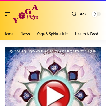
Aa
Größenänderun
Home
News
Yoga & Spiritualität
Health & Food
Yoga Vidya Blog - Yoga, Meditation und Ayurveda
>
Blog
>
Podcast
>
Tägl. Inspiration