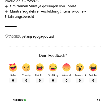
Physiologie – YVS070
Om Namah Shivaya gesungen von Tobias
Mantra Yogalehrer Ausbildung Intensivwoche –
Erfahrungsbericht
TAGGED:
patanjali-yoga-podcast
Dein Feedback?
Liebe
Traurig
Fröhlich
Schläfrig
Wütend
Überrascht
Zwinker
0
0
0
0
0
0
0
SUKADEV