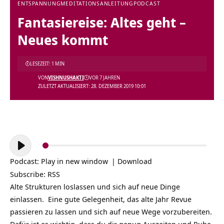
ENTSPANNUNG
MEDITATIONSANLEITUNG
PODCAST
Fantasiereise: Altes geht –
Neues kommt
LESEZEIT: 1 MIN
VON
VISHNUSHAKTI
VOR 7 JAHREN
ZULETZT AKTUALISIERT: 28. DEZEMBER 2019 10:01
Audio-
Player
Podcast:
Play in new window
|
Download
Subscribe:
RSS
Alte Strukturen loslassen und sich auf neue Dinge
einlassen. Eine gute Gelegenheit, das alte Jahr Revue
passieren zu lassen und sich auf neue Wege vorzubereiten.