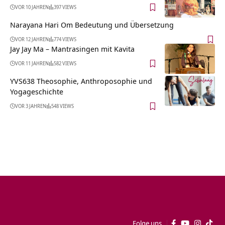
VOR 10 JAHREN
397 VIEWS
Narayana Hari Om Bedeutung und Übersetzung
VOR 12 JAHREN
774 VIEWS
Jay Jay Ma – Mantrasingen mit Kavita
VOR 11 JAHREN
582 VIEWS
YVS638 Theosophie, Anthroposophie und
Yogageschichte
VOR 3 JAHREN
548 VIEWS
Folge uns