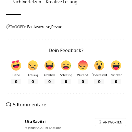
Nichtverletzen – Kreative Lesung
TAGGED:
Fantasiereise
Revue
Dein Feedback?
Liebe
Traurig
Fröhlich
Schläfrig
Wütend
Überrascht
Zwinker
0
0
0
0
0
0
0
5 Kommentare
Uta Savitri
ANTWORTEN
9. Januar 2020 um 12:38 Uhr