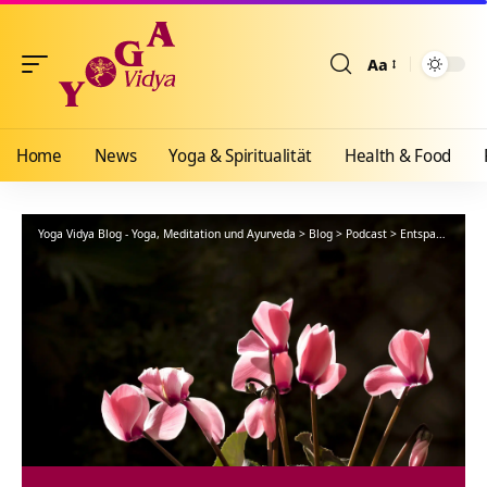
Aa
Größenänderun
Home
News
Yoga & Spiritualität
Health & Food
Yoga Vidya Blog - Yoga, Meditation und Ayurveda
>
Blog
>
Podcast
>
Entspannung
>