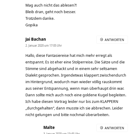
Mag auch nicht das ablesen?!
Bleib dran, geht noch besser.
Trotzdem danke.
Gopika
Jai Bachan
ANTWORTEN
2. Januar 2020 um 17:05 Uhr
Hallo, diese Fantasiereise hat mich mehr erregt als
entspannt. Es ist eher eine Stolperreise. Die Sätze und die
Stimme sind abgehackt und in einem sehr seltsamen
Dialekt gesprochen. Irgendetwas klappert zwischendurch
im Hintergrund, wodurch man wieder völlig rauskommt
aus seiner Entspannung, wenn man überhaupt drin war.
Dann sollte mich auch noch eine goldene Kugel begleiten.
Ich habe diesen Vortrag leider nur bis zum KLAPPERN
„durchgehalten“, dann musste ich sie abbrechen. Leider
nicht gelungen und bitte nochmal überarbeiten.
Malte
ANTWORTEN
3. Januar 2020 um 13:45 Uhr