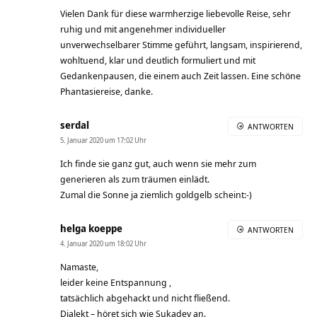
Vielen Dank für diese warmherzige liebevolle Reise, sehr
ruhig und mit angenehmer individueller
unverwechselbarer Stimme geführt, langsam, inspirierend,
wohltuend, klar und deutlich formuliert und mit
Gedankenpausen, die einem auch Zeit lassen. Eine schöne
Phantasiereise, danke.
serdal
ANTWORTEN
5. Januar 2020 um 17:02 Uhr
Ich finde sie ganz gut, auch wenn sie mehr zum
generieren als zum träumen einlädt.
Zumal die Sonne ja ziemlich goldgelb scheint:-)
helga koeppe
ANTWORTEN
4. Januar 2020 um 18:02 Uhr
Namaste,
leider keine Entspannung ,
tatsächlich abgehackt und nicht fließend.
Dialekt – höret sich wie Sukadev an.