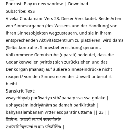
Podcast:
Play in new window
|
Download
Subscribe:
RSS
Viveka Chudamani
Vers 23. Dieser Vers lautet: Beide Arten
von Sinnesorganen (des Wissens und der Handlung) von
ihren Sinnesobjekten wegzusteuern, und sie in ihrem
entsprechenden Aktivitätszentrum zu platzieren, wird dama
(
Selbstkontrolle
, Sinnesbeherrschung) genannt.
Vollkommene Gemütsruhe (uparati) bedeutet, dass die
Gedankenwellen (
vrittis
) sich zurückziehen und das
Denkorgan (manas) auf äußere Sinneseindrücke nicht
reagiert/ von den Sinnesreizen der Umwelt unberührt
bleibt.
Sanskrit Text:
viṣayebhyaḥ parāvartya sthāpanaṃ sva-sva-golake |
ubhayeṣām indriyāṇāṃ sa damaḥ parikīrtitaḥ |
bāhyānālambanaṃ vṛtter eṣoparatir uttamā || 23 ||
विषयेभ्यः परावर्त्य स्थापनं स्वस्वगोलके |
उभयेषामिन्द्रियाणां स दमः परिकीर्तितः |