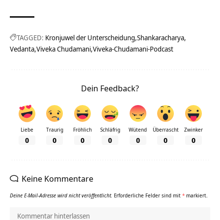
TAGGED:
Kronjuwel der Unterscheidung
Shankaracharya
Vedanta
Viveka Chudamani
Viveka-Chudamani-Podcast
Dein Feedback?
Liebe
Traurig
Fröhlich
Schläfrig
Wütend
Überrascht
Zwinker
0
0
0
0
0
0
0
Keine Kommentare
Deine E-Mail-Adresse wird nicht veröffentlicht.
Erforderliche Felder sind mit
*
markiert.