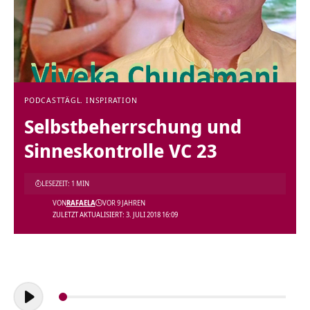
PODCAST
TÄGL. INSPIRATION
Selbstbeherrschung und
Sinneskontrolle VC 23
LESEZEIT: 1 MIN
VON
RAFAELA
VOR 9 JAHREN
ZULETZT AKTUALISIERT: 3. JULI 2018 16:09
Audio-
Player