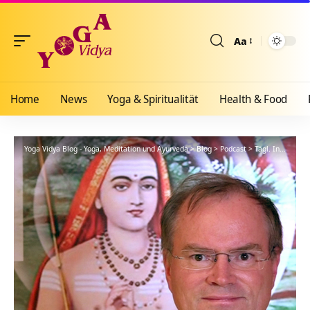
Aa
Größenänderun
Home
News
Yoga & Spiritualität
Health & Food
Yoga Vidya Blog - Yoga, Meditation und Ayurveda
>
Blog
>
Podcast
>
Tägl. Inspiration