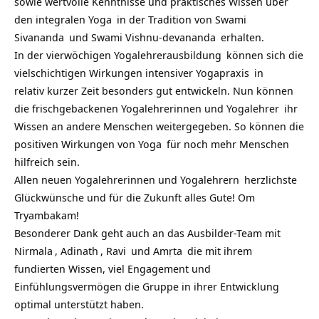
sowie
wertvolle Kenntnisse und praktisches Wissen über
den
integralen Yoga
in der Tradition von
Swami
Sivananda
und
Swami Vishnu-devananda
erhalten.
In der
vierwöchigen Yogalehrerausbildung
können sich die
vielschichtigen Wirkungen intensiver
Yogapraxis
in
relativ kurzer Zeit besonders gut entwickeln. Nun können
die frischgebackenen Yogalehrerinnen und
Yogalehrer
ihr
Wissen an andere Menschen weitergegeben. So können die
positiven Wirkungen von
Yoga
für noch mehr Menschen
hilfreich sein.
Allen neuen Yogalehrerinnen und
Yogalehrern
herzlichste
Glückwünsche und für die Zukunft alles Gute! Om
Tryambakam!
Besonderer Dank geht auch an das Ausbilder-Team mit
Nirmala
,
Adinath
,
Ravi
und
Amṛta
die mit ihrem
fundierten Wissen, viel Engagement und
Einfühlungsvermögen die Gruppe in ihrer Entwicklung
optimal unterstützt haben.