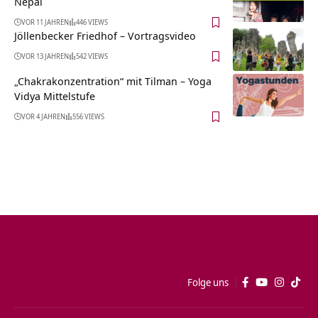
Nepal
VOR 11 JAHREN
446 VIEWS
Jöllenbecker Friedhof‏‎ – Vortragsvideo
VOR 13 JAHREN
542 VIEWS
„Chakrakonzentration“ mit Tilman – Yoga
Vidya Mittelstufe
VOR 4 JAHREN
556 VIEWS
Folge uns