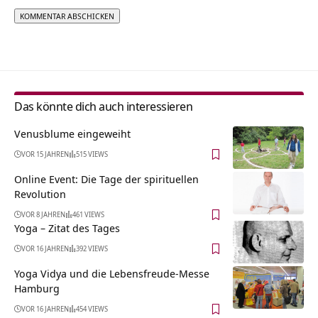
Alternative:
Das könnte dich auch interessieren
Venusblume eingeweiht
VOR 15 JAHREN
515 VIEWS
Online Event: Die Tage der spirituellen
Revolution
VOR 8 JAHREN
461 VIEWS
Yoga – Zitat des Tages
VOR 16 JAHREN
392 VIEWS
Yoga Vidya und die Lebensfreude-Messe
Hamburg
VOR 16 JAHREN
454 VIEWS