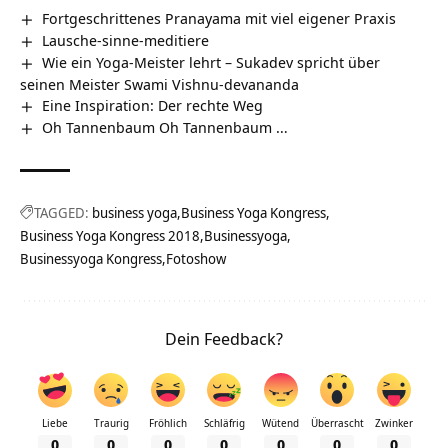
Fortgeschrittenes Pranayama mit viel eigener Praxis
Lausche-sinne-meditiere
Wie ein Yoga-Meister lehrt – Sukadev spricht über
seinen Meister Swami Vishnu-devananda
Eine Inspiration: Der rechte Weg
Oh Tannenbaum Oh Tannenbaum …
TAGGED:
business yoga
Business Yoga Kongress
Business Yoga Kongress 2018
Businessyoga
Businessyoga Kongress
Fotoshow
Dein Feedback?
Liebe
Traurig
Fröhlich
Schläfrig
Wütend
Überrascht
Zwinker
0
0
0
0
0
0
0