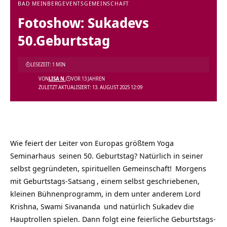
BAD MEINBERG
EVENTS
GEMEINSCHAFT
Fotoshow: Sukadevs
50.Geburtstag
LESEZEIT: 1 MIN
VON
LISA N.
VOR 13 JAHREN
ZULETZT AKTUALISIERT: 13. AUGUST 2025 12:09
Wie feiert der Leiter von
Europas größtem Yoga
Seminarhaus
seinen 50. Geburtstag? Natürlich in seiner
selbst gegründeten,
spirituellen Gemeinschaft!
Morgens
mit Geburtstags-
Satsang
, einem selbst geschriebenen,
kleinen Bühnenprogramm, in dem unter anderem Lord
Krishna,
Swami Sivananda
und natürlich Sukadev die
Hauptrollen spielen. Dann folgt eine feierliche Geburtstags-