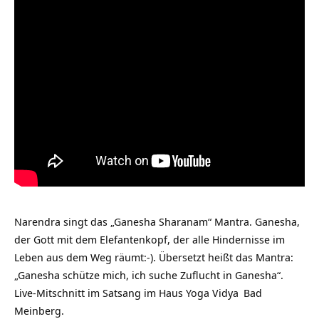
Narendra singt das „Ganesha Sharanam“ Mantra. Ganesha,
der Gott mit dem Elefantenkopf, der alle Hindernisse im
Leben aus dem Weg räumt:-). Übersetzt heißt das Mantra:
„Ganesha schütze mich, ich suche Zuflucht in Ganesha“.
Live-Mitschnitt im Satsang im Haus
Yoga Vidya
Bad
Meinberg.