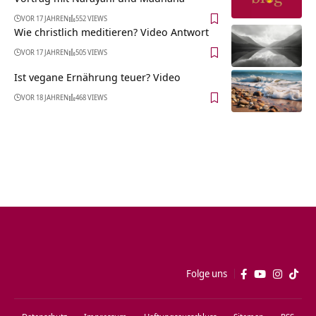
VOR 17 JAHREN
552 VIEWS
Wie christlich meditieren? Video Antwort
VOR 17 JAHREN
505 VIEWS
Ist vegane Ernährung teuer? Video
VOR 18 JAHREN
468 VIEWS
Folge uns