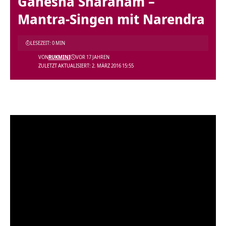
Ganesha Sharanam –
Mantra-Singen mit Narendra
LESEZEIT: 0 MIN
VON
RUKMINI
VOR 17 JAHREN
ZULETZT AKTUALISIERT: 2. MÄRZ 2016 15:55