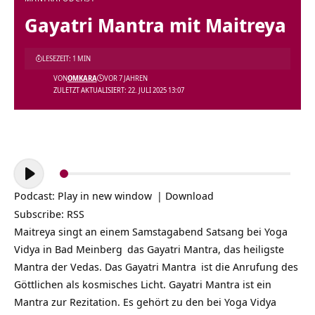
Gayatri Mantra mit Maitreya
LESEZEIT: 1 MIN
VON
OMKARA
VOR 7 JAHREN
ZULETZT AKTUALISIERT: 22. JULI 2025 13:07
Audio-
Player
Podcast:
Play in new window
|
Download
Subscribe:
RSS
Maitreya singt an einem Samstagabend Satsang bei
Yoga
Vidya in Bad Meinberg
das Gayatri Mantra, das heiligste
Mantra der Vedas. Das
Gayatri Mantra
ist die Anrufung des
Göttlichen als kosmisches Licht. Gayatri Mantra ist ein
Mantra zur Rezitation. Es gehört zu den bei Yoga Vidya