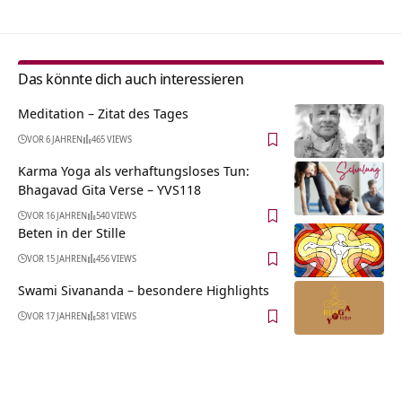
Das könnte dich auch interessieren
Meditation – Zitat des Tages
VOR 6 JAHREN
465 VIEWS
Karma Yoga als verhaftungsloses Tun:
Bhagavad Gita Verse – YVS118
VOR 16 JAHREN
540 VIEWS
Beten in der Stille
VOR 15 JAHREN
456 VIEWS
Swami Sivananda – besondere Highlights
VOR 17 JAHREN
581 VIEWS