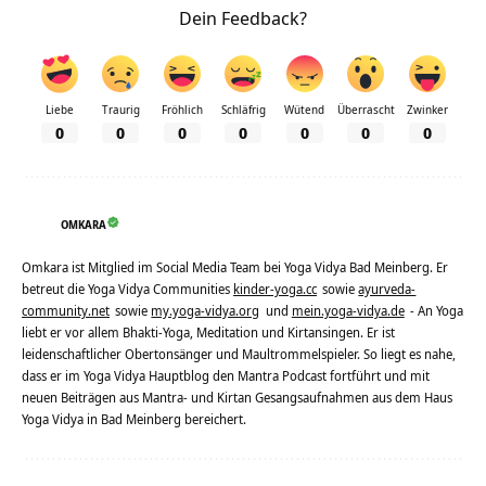
Dein Feedback?
Liebe
Traurig
Fröhlich
Schläfrig
Wütend
Überrascht
Zwinker
0
0
0
0
0
0
0
OMKARA
Omkara ist Mitglied im Social Media Team bei Yoga Vidya Bad Meinberg. Er
betreut die Yoga Vidya Communities
kinder-yoga.cc
sowie
ayurveda-
community.net
sowie
my.yoga-vidya.org
und
mein.yoga-vidya.de
- An Yoga
liebt er vor allem Bhakti-Yoga, Meditation und Kirtansingen. Er ist
leidenschaftlicher Obertonsänger und Maultrommelspieler. So liegt es nahe,
dass er im Yoga Vidya Hauptblog den Mantra Podcast fortführt und mit
neuen Beiträgen aus Mantra- und Kirtan Gesangsaufnahmen aus dem Haus
Yoga Vidya in Bad Meinberg bereichert.