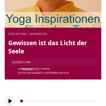
PODCAST
TÄGL. INSPIRATION
Gewissen ist das Licht der
Seele
LESEZEIT: 0 MIN
VON
RAFAELA
VOR 7 JAHREN
ZULETZT AKTUALISIERT: 8. SEPTEMBER 2019 15:03
Audio-
Player