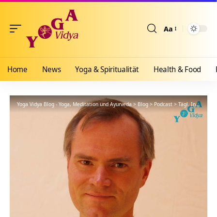
Aa
Größenänderun
Home
News
Yoga & Spiritualität
Health & Food
Yoga Vidya Blog - Yoga, Meditation und Ayurveda
>
Blog
>
Podcast
>
Tägl. Inspiration