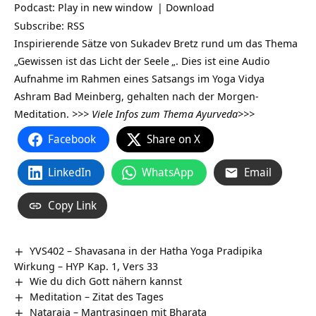
Podcast:
Play in new window
|
Download
Subscribe:
RSS
Inspirierende Sätze von Sukadev Bretz rund um das Thema
„Gewissen ist das Licht der
Seele
„. Dies ist eine Audio
Aufnahme im Rahmen eines Satsangs im Yoga Vidya
Ashram Bad Meinberg, gehalten nach der Morgen-
Meditation.
>>>
Viele Infos zum Thema Ayurveda>>>
Facebook
Share on X
LinkedIn
WhatsApp
Email
Copy Link
YVS402 – Shavasana in der Hatha Yoga Pradipika
Wirkung – HYP Kap. 1, Vers 33
Wie du dich Gott nähern kannst
Meditation – Zitat des Tages
Nataraja – Mantrasingen mit Bharata