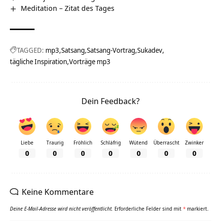
Meditation – Zitat des Tages
TAGGED:
mp3
Satsang
Satsang-Vortrag
Sukadev
tägliche Inspiration
Vorträge mp3
Dein Feedback?
Liebe
Traurig
Fröhlich
Schläfrig
Wütend
Überrascht
Zwinker
0
0
0
0
0
0
0
Keine Kommentare
Deine E-Mail-Adresse wird nicht veröffentlicht.
Erforderliche Felder sind mit
*
markiert.