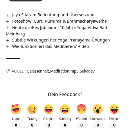
Jaya Sitaram Bedeutung und Übersetzung
Fotoshow: Guru Purnima & Brahmacharyaweihe
Heute großes Jubiläum: 10 Jahre Yoga Vidya Bad
Meinberg
Subtile Wirkungen der Yoga Pranayama Übungen
Wie funktioniert das Meditieren? Video
TAGGED:
Gelassenheit
Meditation
mp3
Sukadev
Dein Feedback?
Liebe
Traurig
Fröhlich
Schläfrig
Wütend
Überrascht
Zwinker
0
0
0
0
0
0
0