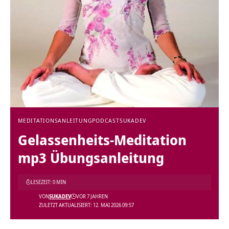
MEDITATIONSANLEITUNG
PODCAST
SUKADEV
Gelassenheits-Meditation
mp3 Übungsanleitung
LESEZEIT: 0 MIN
VON
SUKADEV
VOR 7 JAHREN
ZULETZT AKTUALISIERT: 12. MAI 2026 09:57