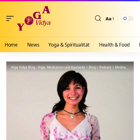
Aa
Größenänderun
Home
News
Yoga & Spiritualität
Health & Food
Yoga Vidya Blog - Yoga, Meditation und Ayurveda
>
Blog
>
Podcast
>
Meditationsanleitung