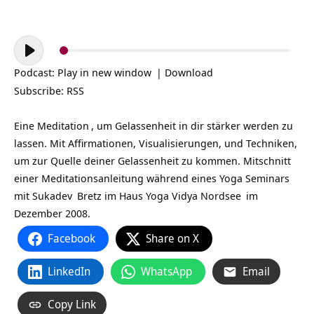
Audio-
Player
Podcast:
Play in new window
|
Download
Subscribe:
RSS
Eine
Meditation
, um Gelassenheit in dir stärker werden zu
lassen. Mit Affirmationen, Visualisierungen, und Techniken,
um zur Quelle deiner Gelassenheit zu kommen. Mitschnitt
einer
Meditationsanleitung
während eines
Yoga Seminars
mit
Sukadev
Bretz im
Haus Yoga Vidya Nordsee
im
Dezember 2008.
Facebook
Share on X
LinkedIn
WhatsApp
Email
Copy Link