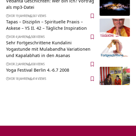
Vedanta Geschichten: Wer bin ich? Vortrag
als mp3-Datei
VOR 19 JAHREN
561 VIEWS
Tapas – Disziplin – Spirituelle Praxis –
Askese – YS II. 42 – Tägliche Inspiration
VOR 4 JAHREN
508 VIEWS
Sehr Fortgeschrittene Kundalini
Yogastunde mit Mulabandha Variationen
und Kapalabhati in den Asanas
VOR 2 JAHREN
658 VIEWS
Yoga Festival Berlin 4.-6.7 2008
VOR 18 JAHREN
414 VIEWS