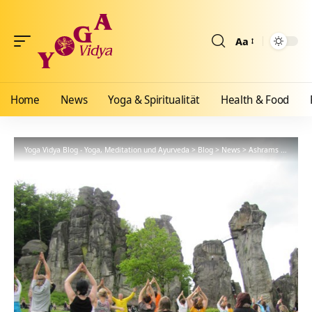
Aa
Größenänderun
Home
News
Yoga & Spiritualität
Health & Food
Yoga Vidya Blog - Yoga, Meditation und Ayurveda
>
Blog
>
News
>
Ashrams
>
Bad Me