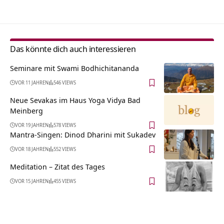
Das könnte dich auch interessieren
Seminare mit Swami Bodhichitananda
VOR 11 JAHREN
546 VIEWS
Neue Sevakas im Haus Yoga Vidya Bad
Meinberg
VOR 19 JAHREN
578 VIEWS
Mantra-Singen: Dinod Dharini mit Sukadev
VOR 18 JAHREN
552 VIEWS
Meditation – Zitat des Tages
VOR 15 JAHREN
455 VIEWS