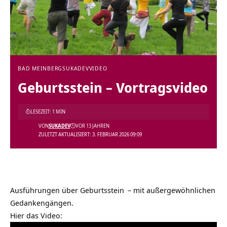
BAD MEINBERG
SUKADEV
VIDEO
Geburtsstein‏‎ – Vortragsvideo
LESEZEIT: 1 MIN
VON
SUKADEV
VOR 13 JAHREN
ZULETZT AKTUALISIERT: 3. FEBRUAR 2026 09:09
Ausführungen über
– mit außergewöhnlichen
Gedankengängen.
Hier das Video: