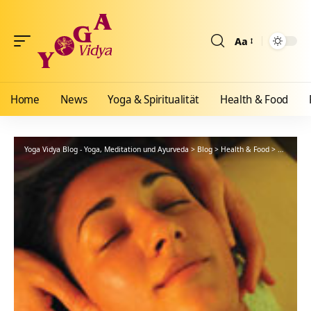
Aa
Größenänderun
Home
News
Yoga & Spiritualität
Health & Food
Yoga Vidya Blog - Yoga, Meditation und Ayurveda
>
Blog
>
Health & Food
>
Ayurveda