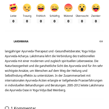
Liebe
Traurig
Fröhlich
Schläfrig
Wütend
Überrascht
Zwinker
0
0
0
0
0
0
0
LAKSHMANA
langjähriger Ayurveda-Therapeut und -Gesundheitsberater, Yoga Vidya
Ayurveda-Acharya. Lakshmana lehrt die Verbindung des traditionellen
Ayurveda mit einer modernen und zugleich spirituellen Lebensweise. Die
Naturbezogenheit und die ganzheitliche Sicht des Ayurveda sind für ihn sehr
wichtigste Ansätze, um Menschen auf dem Weg der Heilung und
Selbstfindung effektiv zu unterstützen. In der Zusammenarbeit mit
internationalen Ayurveda-Ärzten erlangte er tiefgehende Praxiserfahrungen
in individuellen Behandlungen und Beratungen. 2005-2012 leitete Lakshmana
die Ayurveda Oase in Yoga Vidya Bad Meinberg.
1 Kommentar