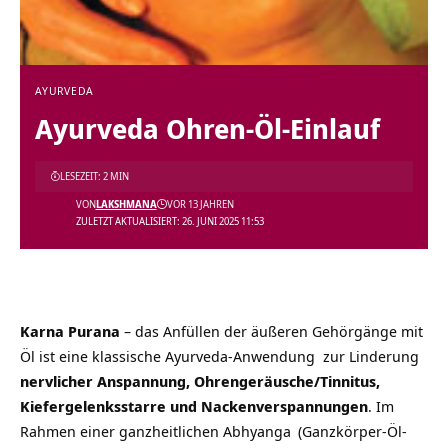
AYURVEDA
Ayurveda Ohren-Öl-Einlauf
LESEZEIT: 2 MIN
VON
LAKSHMANA
VOR 13 JAHREN
ZULETZT AKTUALISIERT: 26. JUNI 2025 11:53
Karna Purana
– das Anfüllen der äußeren Gehörgänge mit
Öl ist eine klassische Ayurveda-Anwendung zur Linderung
nervlicher Anspannung, Ohrengeräusch
e/Tinnitus,
Kiefergelenksstarre und Nackenverspannungen
. Im
Rahmen einer ganzheitlichen
Abhyanga
(Ganzkörper-Öl-