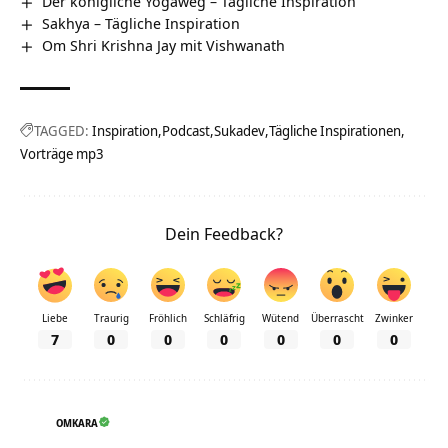
Der königliche Yogaweg – Tägliche Inspiration
Sakhya – Tägliche Inspiration
Om Shri Krishna Jay mit Vishwanath
TAGGED:
Inspiration
Podcast
Sukadev
Tägliche Inspirationen
Vorträge mp3
Dein Feedback?
Liebe
Traurig
Fröhlich
Schläfrig
Wütend
Überrascht
Zwinker
7
0
0
0
0
0
0
OMKARA