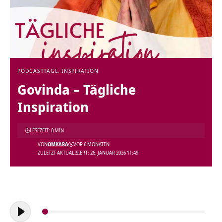
PODCAST
TÄGL. INSPIRATION
Govinda – Tägliche
Inspiration
LESEZEIT: 0 MIN
VON
OMKARA
VOR 6 MONATEN
ZULETZT AKTUALISIERT: 26. JANUAR 2026 11:49
Audio-
Player