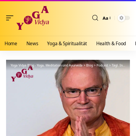
Aa
Größenänderun
Home
News
Yoga & Spiritualität
Health & Food
Yoga Vidya Blog - Yoga, Meditation und Ayurveda
>
Blog
>
Podcast
>
Tägl. Inspiration