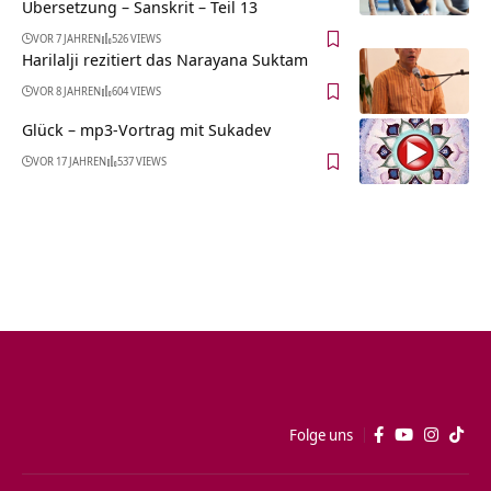
Übersetzung – Sanskrit – Teil 13
VOR 7 JAHREN
526 VIEWS
Harilalji rezitiert das Narayana Suktam
VOR 8 JAHREN
604 VIEWS
Glück – mp3-Vortrag mit Sukadev
VOR 17 JAHREN
537 VIEWS
Folge uns