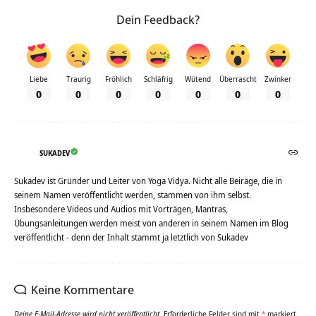
Dein Feedback?
Liebe
Traurig
Fröhlich
Schläfrig
Wütend
Überrascht
Zwinker
0
0
0
0
0
0
0
SUKADEV
Sukadev ist Gründer und Leiter von Yoga Vidya. Nicht alle Beiräge, die in
seinem Namen veröffentlicht werden, stammen von ihm selbst.
Insbesondere Videos und Audios mit Vorträgen, Mantras,
Übungsanleitungen werden meist von anderen in seinem Namen im Blog
veröffentlicht - denn der Inhalt stammt ja letztlich von Sukadev
Keine Kommentare
Deine E-Mail-Adresse wird nicht veröffentlicht.
Erforderliche Felder sind mit
*
markiert.