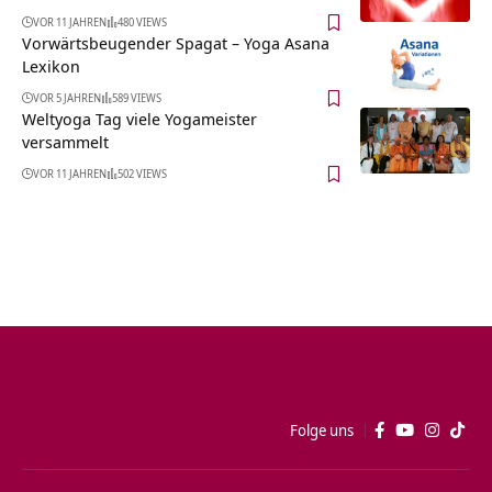
VOR 11 JAHREN
480 VIEWS
Vorwärtsbeugender Spagat – Yoga Asana
Lexikon
VOR 5 JAHREN
589 VIEWS
Weltyoga Tag viele Yogameister
versammelt
VOR 11 JAHREN
502 VIEWS
Folge uns