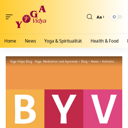
Aa
Größenänderun
Home
News
Yoga & Spiritualität
Health & Food
Yoga Vidya Blog - Yoga, Meditation und Ayurveda
>
Blog
>
News
>
Ashrams
>
Bad Me