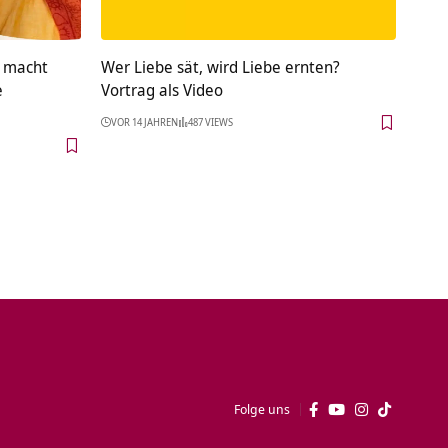
 macht
Wer Liebe sät, wird Liebe ernten?
e
Vortrag als Video
VOR 14 JAHREN
487 VIEWS
Folge uns