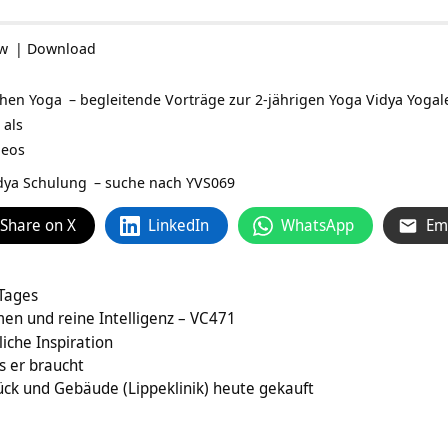
ow
|
Download
ichen
Yoga
– begleitende Vorträge zur 2-jährigen Yoga Vidya
Yogal
 als
deos
idya Schulung
– suche nach YVS069
Share on X
LinkedIn
WhatsApp
Em
 Tages
men und reine Intelligenz – VC471
liche Inspiration
 er braucht
ck und Gebäude (Lippeklinik) heute gekauft