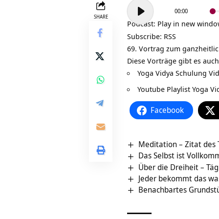
Audio-
00:00
Player
SHARE
Podcast:
Play in new wind
Subscribe:
RSS
69. Vortrag zum ganzheitl
Diese Vorträge gibt es auch
Yoga Vidya Schulung Vi
Youtube Playlist Yoga V
Facebook
Meditation – Zitat des
Das Selbst ist Vollkom
Über die Dreiheit – Täg
Jeder bekommt das was
Benachbartes Grundstü