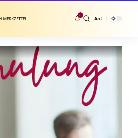
6
Aa
N MERKZETTEL
Größenänderung