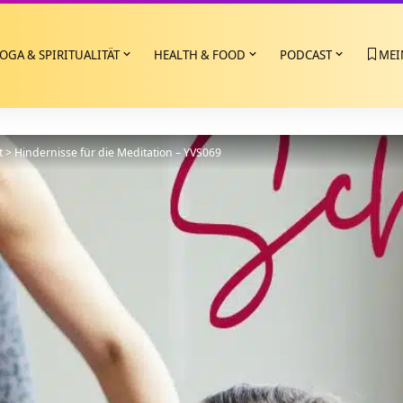
OGA & SPIRITUALITÄT
HEALTH & FOOD
PODCAST
MEI
t
>
Hindernisse für die Meditation – YVS069