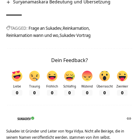
Suryanamaskara Bedeutung und Übersetzung
TAGGED:
Frage an Sukadev
Reinkarnation
Reinkarnation wann und wo
Sukadev Vortrag
Dein Feedback?
Liebe
Traurig
Fröhlich
Schläfrig
Wütend
Überrascht
Zwinker
0
0
0
0
0
0
0
SUKADEV
Sukadev ist Gründer und Leiter von Yoga Vidya. Nicht alle Beiräge, die in
seinem Namen veröffentlicht werden, stammen von ihm selbst.