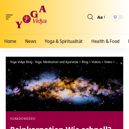
Aa
Größenänderun
Home
News
Yoga & Spiritualität
Health & Food
Yoga Vidya Blog - Yoga, Meditation und Ayurveda
>
Blog
>
Videos
>
Video
>
Reinkarna
SUKADEV
VIDEO