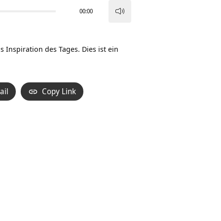
00:00
Pfeiltasten
Hoch/Runter
benutzen,
 Inspiration des Tages. Dies ist ein
um
die
Lautstärke
ail
Copy Link
zu
regeln.