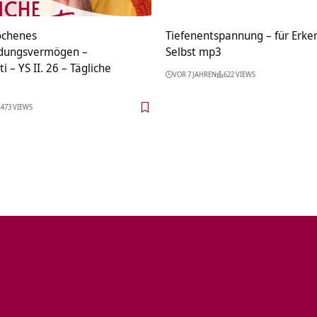
ochenes
Tiefenentspannung – für Erke
idungsvermögen –
Selbst mp3
i – YS II. 26 – Tägliche
VOR 7 JAHREN
622 VIEWS
473 VIEWS