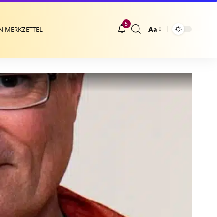
5
Aa
N MERKZETTEL
Größenänderung