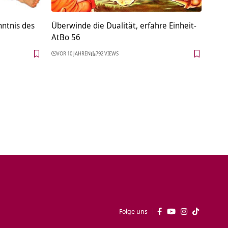
nntnis des
Überwinde die Dualität, erfahre Einheit-
AtBo 56
VOR 10 JAHREN
792 VIEWS
Folge uns