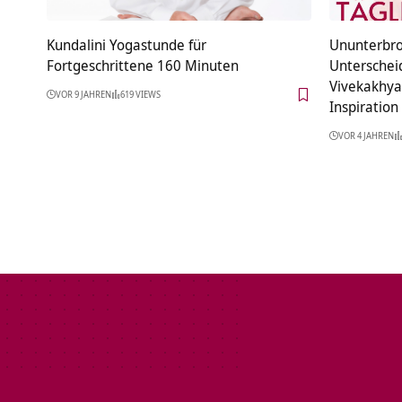
Kundalini Yogastunde für
Ununterbr
Fortgeschrittene 160 Minuten
Untersche
Vivekakhyat
VOR 9 JAHREN
619 VIEWS
Inspiration
VOR 4 JAHREN