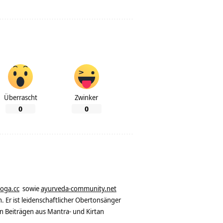
Überrascht
Zwinker
0
0
yoga.cc
sowie
ayurveda-community.net
. Er ist leidenschaftlicher Obertonsänger
n Beiträgen aus Mantra- und Kirtan