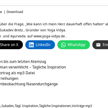
ow
|
Download
ber die Frage, „Wie kann ich mein Herz dauerhaft offen halten“ als
Sukadev Bretz
, Gründer von Yoga Vidya.
n
und
Ayurveda
auf
www.yoga-vidya.de
.
Share on X
LinkedIn
WhatsApp
Em
ken bis zum letzten Atemzug
n verwirklicht – Tägliche Inspiration
vortrag als mp3 Datei
erreihungen
tembeobachtung Nasendurchgänge
t
Sukadev
Tägl. Inspiration
Tägliche Inspirationen
Vorträge mp3