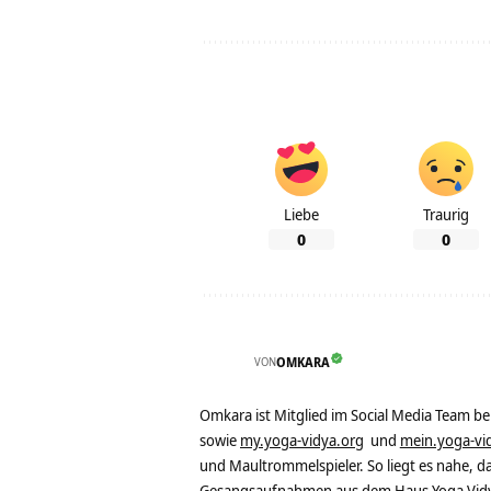
Liebe
Traurig
0
0
VON
OMKARA
Omkara ist Mitglied im Social Media Team b
sowie
my.yoga-vidya.org
und
mein.yoga-vi
und Maultrommelspieler. So liegt es nahe, 
Gesangsaufnahmen aus dem Haus Yoga Vidya