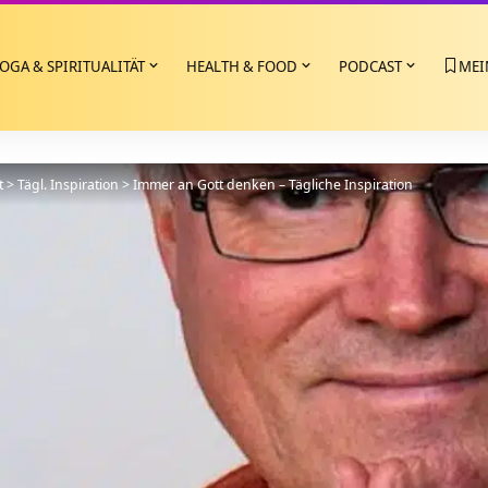
OGA & SPIRITUALITÄT
HEALTH & FOOD
PODCAST
MEI
t
>
Tägl. Inspiration
>
Immer an Gott denken – Tägliche Inspiration