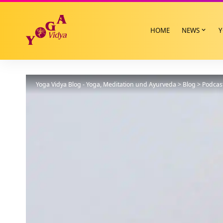
HOME
NEWS
Y
Yoga Vidya Blog - Yoga, Meditation und Ayurveda
>
Blog
>
Podcas