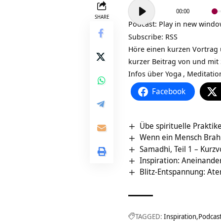
Audio-
00:00
Player
SHARE
Podcast:
Play in new wind
Subscribe:
RSS
Höre einen kurzen Vortrag ü
kurzer Beitrag von und mit
Infos über
Yoga
,
Meditatio
Facebook
Übe spirituelle Prakti
Wenn ein Mensch Brahma
Samadhi, Teil 1 – Kurz
Inspiration: Aneinand
Blitz-Entspannung: A
TAGGED:
Inspiration
Podcas