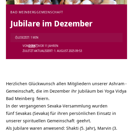
BAD MEINBERG
GEMEINSCHAFT
Jubilare im Dezember
LESEZEIT: 1 MIN
VON
DIRK
VOR 11 JAHREN
ZULETZT AKTUALISIERT: 1. AUGUST 2025 09:53
Herzlichen Glückwunsch allen Mitgliedern unserer
Ashram
-
Gemeinschaft, die im Dezember ihr Jubiläum bei
Yoga Vidya
Bad Meinberg
feiern.
In der vergangenen Sevaka-Versammlung wurden
fünf Sevakas (Sevaka) für ihren persönlichen Einsatz in
unserer
spirituellen Gemeinschaft
geehrt.
Als Jubilare waren anwesend: Shakti (5. Jahr), Marvin (3.