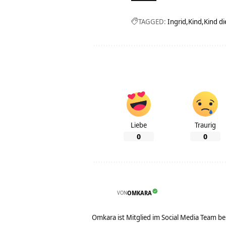
TAGGED:
Ingrid
Kind
Kind di
Liebe
Traurig
0
0
VON
OMKARA
Omkara ist Mitglied im Social Media Team b