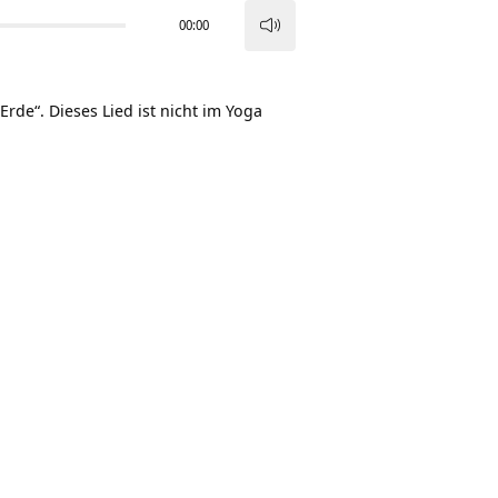
00:00
Pfeiltasten
Hoch/Runter
benutzen,
rde“. Dieses Lied ist nicht im
Yoga
um
die
Lautstärke
zu
regeln.