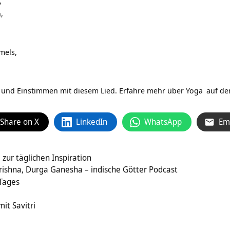
,
,
mels,
n und Einstimmen mit diesem Lied. Erfahre mehr über
Yoga
auf de
Share on X
LinkedIn
WhatsApp
Em
zur täglichen Inspiration
Krishna, Durga Ganesha – indische Götter Podcast
 Tages
it Savitri