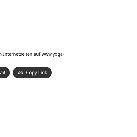
n Internetseiten auf
www.yoga-
ail
Copy Link