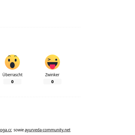
Überrascht
Zwinker
0
0
yoga.cc
sowie
ayurveda-community.net