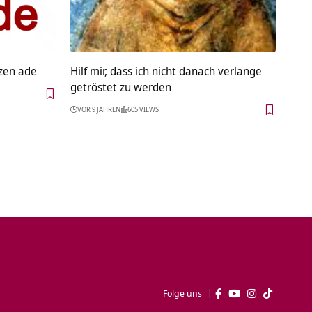
zen ade
Hilf mir, dass ich nicht danach verlange
getröstet zu werden
VOR 9 JAHREN
605 VIEWS
Folge uns