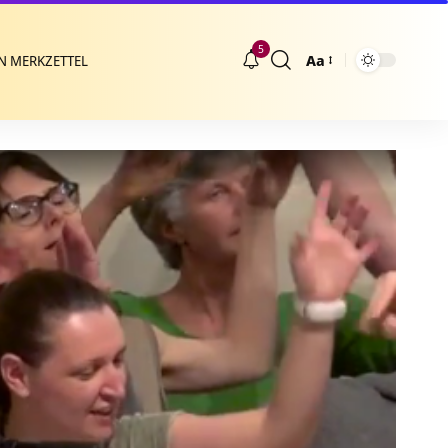
5
Aa
N MERKZETTEL
Größenänderung