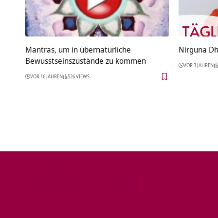
Mantras, um in übernatürliche
Nirguna Dhy
Bewusstseinszustände zu kommen
VOR 3 JAHREN
VOR 16 JAHREN
526 VIEWS