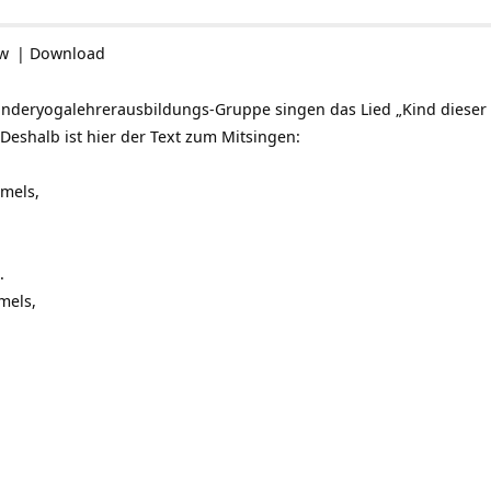
ow
|
Download
inderyogalehrerausbildungs-Gruppe singen das Lied „Kind dieser E
Deshalb ist hier der Text zum Mitsingen:
mels,
.
mels,