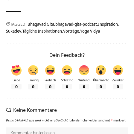
TAGGED:
Bhagavad Gita
bhagavad-gita-podcast
Inspiration
Sukadev
Tägliche Inspirationen
Vorträge
Yoga Vidya
Dein Feedback?
Liebe
Traurig
Fröhlich
Schläfrig
Wütend
Überrascht
Zwinker
0
0
0
0
0
0
0
Keine Kommentare
Deine E-Mail-Adresse wird nicht veröffentlicht.
Erforderliche Felder sind mit
*
markiert.