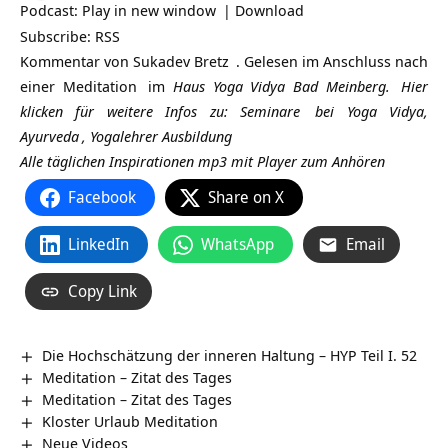
Podcast:
Play in new window
|
Download
Subscribe:
RSS
Kommentar von
Sukadev Bretz
. Gelesen im Anschluss nach
einer
Meditation
im
Haus Yoga Vidya Bad Meinberg.
Hier
klicken für weitere Infos zu:
Seminare
bei Yoga Vidya,
Ayurveda
,
Yogalehrer Ausbildung
Alle täglichen Inspirationen mp3 mit Player zum Anhören
Facebook
Share on X
LinkedIn
WhatsApp
Email
Copy Link
Die Hochschätzung der inneren Haltung – HYP Teil I. 52
Meditation – Zitat des Tages
Meditation – Zitat des Tages
Kloster Urlaub Meditation
Neue Videos