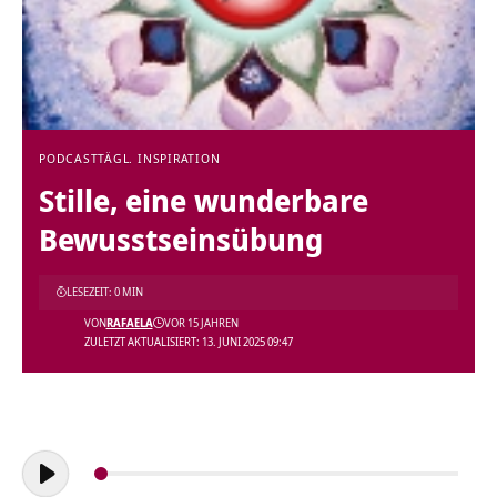
PODCAST
TÄGL. INSPIRATION
Stille, eine wunderbare
Bewusstseinsübung
LESEZEIT: 0 MIN
VON
RAFAELA
VOR 15 JAHREN
ZULETZT AKTUALISIERT: 13. JUNI 2025 09:47
Audio-
Player