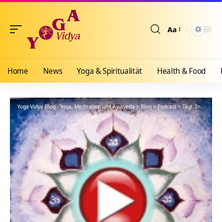
Aa
Größenänderun
Home
News
Yoga & Spiritualität
Health & Food
Yoga Vidya Blog - Yoga, Meditation und Ayurveda
>
Blog
>
Podcast
>
Tägl. Inspiration