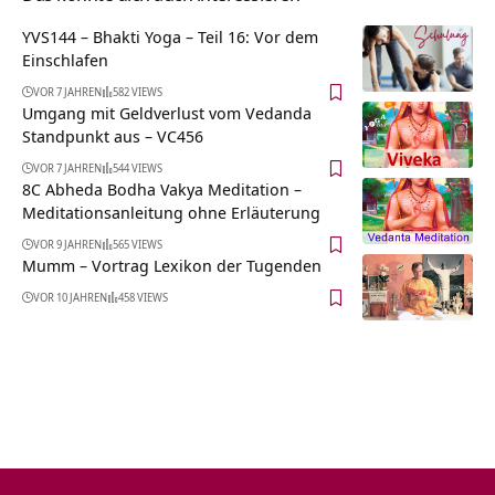
YVS144 – Bhakti Yoga – Teil 16: Vor dem
Einschlafen
VOR 7 JAHREN
582 VIEWS
Umgang mit Geldverlust vom Vedanda
Standpunkt aus – VC456
VOR 7 JAHREN
544 VIEWS
8C Abheda Bodha Vakya Meditation –
Meditationsanleitung ohne Erläuterung
VOR 9 JAHREN
565 VIEWS
Mumm – Vortrag Lexikon der Tugenden
VOR 10 JAHREN
458 VIEWS