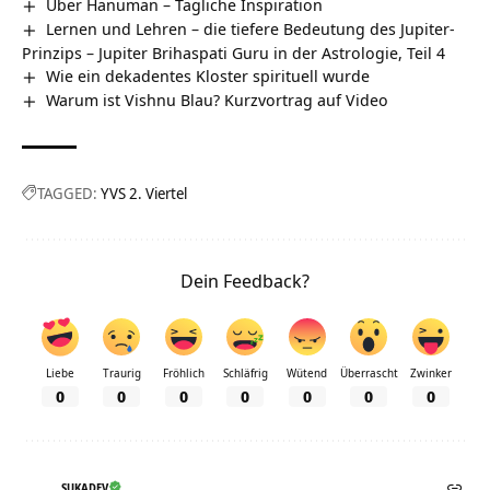
Über Hanuman – Tägliche Inspiration
Lernen und Lehren – die tiefere Bedeutung des Jupiter-
Prinzips – Jupiter Brihaspati Guru in der Astrologie, Teil 4
Wie ein dekadentes Kloster spirituell wurde
Warum ist Vishnu Blau? Kurzvortrag auf Video
TAGGED:
YVS 2. Viertel
Dein Feedback?
Liebe
Traurig
Fröhlich
Schläfrig
Wütend
Überrascht
Zwinker
0
0
0
0
0
0
0
SUKADEV