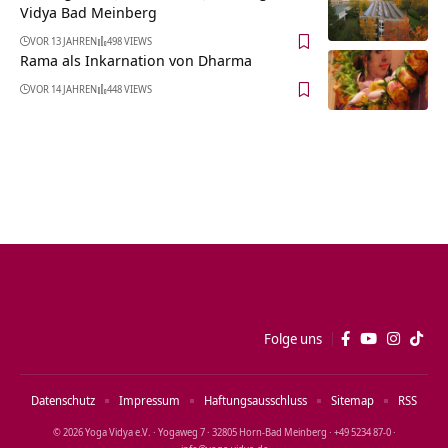
Vidya Bad Meinberg
VOR 13 JAHREN
498 VIEWS
Rama als Inkarnation von Dharma
VOR 14 JAHREN
448 VIEWS
Folge uns
Datenschutz
Impressum
Haftungsausschluss
Sitemap
RSS
© 2026 Yoga Vidya e.V. · Yogaweg 7 · 32805 Horn‑Bad Meinberg · +49 5234 87‑0 ·