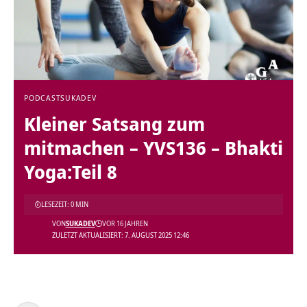
PODCAST
SUKADEV
Kleiner Satsang zum
mitmachen – YVS136 – Bhakti
Yoga:Teil 8
LESEZEIT: 0 MIN
VON
SUKADEV
VOR 16 JAHREN
ZULETZT AKTUALISIERT: 7. AUGUST 2025 12:46