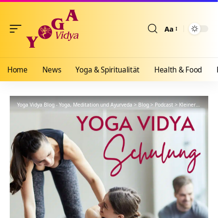
Aa
Größenänderun
Home
News
Yoga & Spiritualität
Health & Food
Yoga Vidya Blog - Yoga, Meditation und Ayurveda
>
Blog
>
Podcast
>
Kleiner Satsang zum mitmachen – YVS136 – Bhakti Yoga:Teil 8