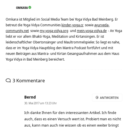
OMKARA
Omkara ist Mitglied im Social Media Team bei Yoga Vidya Bad Meinberg. Er
betreut die Yoga Vidya Communities
kinder-yoga.cc
sowie
ayurveda-
community.net
sowie
my.yoga-vidya.org
und
mein.yoga-vidya.de
- An Yoga
liebt er vor allem Bhakti-Yoga, Meditation und Kirtansingen. Er ist
leidenschaftlicher Obertonsänger und Maultrommelspieler. So liegt es nahe,
dass er im Yoga Vidya Hauptblog den Mantra Podcast fortführt und mit
neuen Beiträgen aus Mantra- und Kirtan Gesangsaufnahmen aus dem Haus
Yoga Vidya in Bad Meinberg bereichert.
3 Kommentare
Bernd
ANTWORTEN
30. Mai 2017 um 13:23 Uhr
Ich danke Ihnen für den interessanten Artikel. Ich finde
auch, dass es einen Versuch wert ist. Probiert man es nicht
aus, kann man auch nie wissen ob es einen weiter bringt