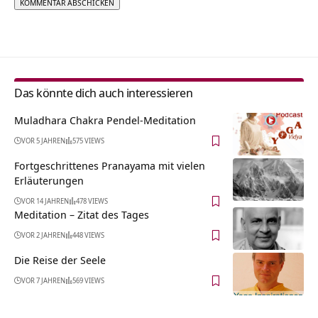
Alternative:
Das könnte dich auch interessieren
Muladhara Chakra Pendel-Meditation
VOR 5 JAHREN
575 VIEWS
Fortgeschrittenes Pranayama mit vielen
Erläuterungen
VOR 14 JAHREN
478 VIEWS
Meditation – Zitat des Tages
VOR 2 JAHREN
448 VIEWS
Die Reise der Seele
VOR 7 JAHREN
569 VIEWS