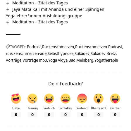
Meditation – Zitat des Tages
Jaya Mata Kali mit Ananda und einer 3jährigen
Yogalehrer*innen-Ausbildungsgruppe
Meditation – Zitat des Tages
TAGGED:
Podcast
Rückenschmerzen
Rückenschmerzen-Podcast
rueckenschmerzen-ade
Selbsthypnose
Sukadev
Sukadev Bretz
Vorträge
Vorträge mp3
Yoga Vidya Bad Meinberg
Yogatherapie
Dein Feedback?
Liebe
Traurig
Fröhlich
Schläfrig
Wütend
Überrascht
Zwinker
0
0
0
0
0
0
0