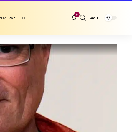
6
Aa
N MERKZETTEL
Größenänderung