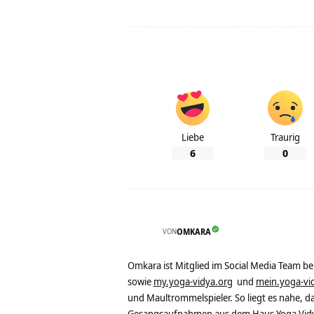
Liebe
Traurig
6
0
VON
OMKARA
Omkara ist Mitglied im Social Media Team b
sowie
my.yoga-vidya.org
und
mein.yoga-vi
und Maultrommelspieler. So liegt es nahe, 
Gesangsaufnahmen aus dem Haus Yoga Vidya