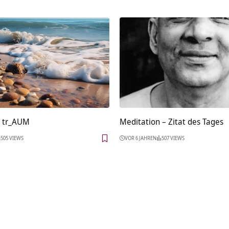
: tr_AUM
Meditation – Zitat des Tages
505 VIEWS
VOR 6 JAHREN
507 VIEWS