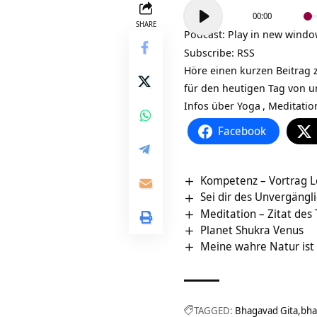
Audio-
00:00
Player
SHARE
Podcast:
Play in new wind
Subscribe:
RSS
Höre einen kurzen Beitrag 
für den heutigen Tag von 
Infos über
Yoga
,
Meditatio
Facebook
Kompetenz – Vortrag L
Sei dir des Unvergängl
Meditation – Zitat des
Planet Shukra Venus
Meine wahre Natur ist
TAGGED:
Bhagavad Gita
bha