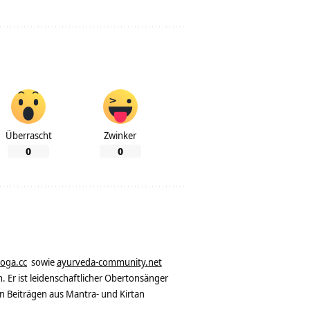
Überrascht
Zwinker
0
0
yoga.cc
sowie
ayurveda-community.net
. Er ist leidenschaftlicher Obertonsänger
n Beiträgen aus Mantra- und Kirtan