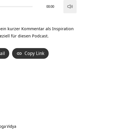
00:00
Pfeiltasten
Hoch/Runter
benutzen,
st ein kurzer Kommentar als Inspiration
um
ziell für diesen Podcast.
die
Lautstärke
ail
Copy Link
zu
regeln.
oga Vidya