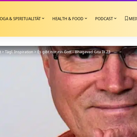
OGA & SPIRITUALITÄT
HEALTH & FOOD
PODCAST
MEI
t
>
Tägl. Inspiration
>
Es gibt nur ein Gott – Bhagavad Gita IX 23