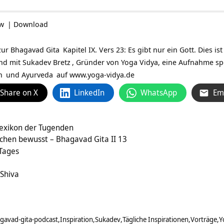
ow
|
Download
zur
Bhagavad Gita
Kapitel IX. Vers 23: Es gibt nur ein Gott. Dies i
und mit
Sukadev Bretz
, Gründer von Yoga Vidya, eine Aufnahme spe
n
und
Ayurveda
auf
www.yoga-vidya.de
Share on X
LinkedIn
WhatsApp
Em
exikon der Tugenden
ichen bewusst – Bhagavad Gita II 13
 Tages
 Shiva
gavad-gita-podcast
Inspiration
Sukadev
Tägliche Inspirationen
Vorträge
Y