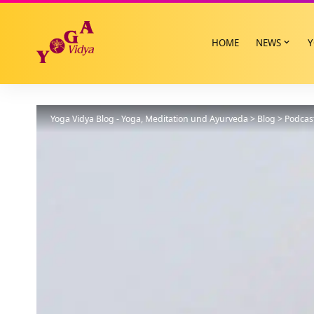
HOME
NEWS
Y
Yoga Vidya Blog - Yoga, Meditation und Ayurveda
>
Blog
>
Podcas