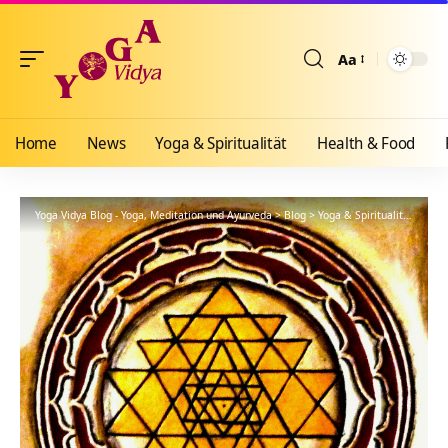
Aa
Größenänderun
Home
News
Yoga & Spiritualität
Health & Food
Yoga Vidya Blog - Yoga, Meditation und Ayurveda
>
Blog
>
Yoga & Spiritualität
>
Yoga