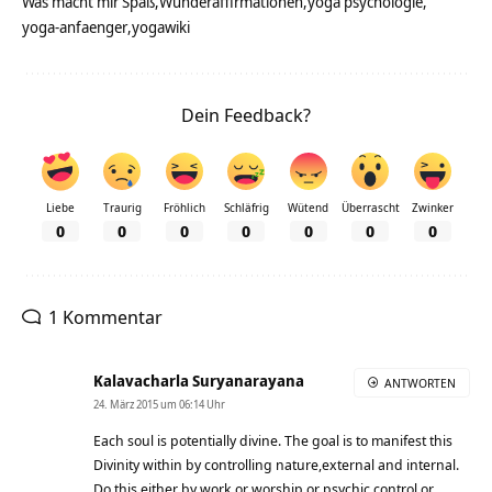
Was macht mir Spaß
Wunderaffirmationen
yoga psychologie
yoga-anfaenger
yogawiki
Dein Feedback?
Liebe
Traurig
Fröhlich
Schläfrig
Wütend
Überrascht
Zwinker
0
0
0
0
0
0
0
1 Kommentar
Kalavacharla Suryanarayana
ANTWORTEN
24. März 2015 um 06:14 Uhr
Each soul is potentially divine. The goal is to manifest this
Divinity within by controlling nature,external and internal.
Do this either by work or worship or psychic control or