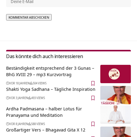
Alternative:
Das könnte dich auch interessieren
Beständigkeit entsprechend der 3 Gunas –
BhG XVIII 29 – mp3 Kurzvortrag
VOR 18 JAHREN
504 VIEWS
Shakti Yoga Sadhana – Tägliche Inspiration
VOR 3 JAHREN
493 VIEWS
Ardha Padmasana – halber Lotus für
Pranayama und Meditation
VOR 8 JAHREN
588 VIEWS
Großartiger Vers – Bhagavad Gita X 12