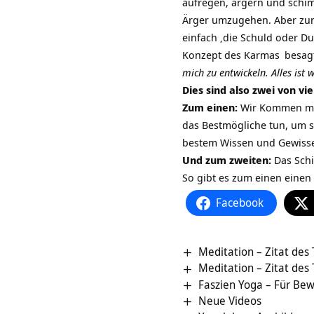
aufregen, ärgern und schim
Ärger umzugehen. Aber zunä
einfach ‚die Schuld oder D
Konzept des
Karmas
besagt
mich zu entwickeln. Alles ist 
Dies sind also zwei von v
Zum einen:
Wir Kommen mit
das Bestmögliche tun, um s
bestem Wissen und Gewisse
Und zum zweiten:
Das Schi
So gibt es zum einen einen
Facebook
Meditation – Zitat des
Meditation – Zitat des
Faszien Yoga – Für Bewe
Neue Videos