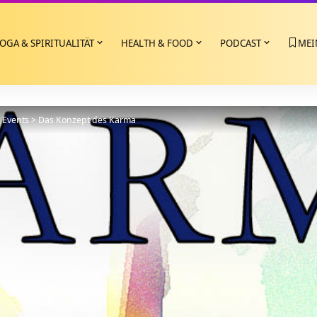
OGA & SPIRITUALITÄT
HEALTH & FOOD
PODCAST
MEI
>
Events
>
Das Konzept des Karma