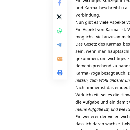
Ein wichtiges Konzept im
Y
und
Karma
beschreibt u.a.
Verbindung.
Nun gibt es viele Aspekte 
Ein Aspekt von
Karma
ist: 
möglichst viel anzusammeln
Das
Gesetz des Karmas
bes
sein, wenn man hauptsächli
gekommen, um wichtiges zu 
dementsprechend zu hande
Karma
-Yoga besagt auch, 
nutzen, zum Wohl anderer u
Nicht immer ist das eindeuti
Wirklichkeit, sei es die H
die Aufgabe und ein damit 
meine Aufgabe ist, und wie ic
Ein weiterer der vielen wic
dass ich daran wachse.
Leb