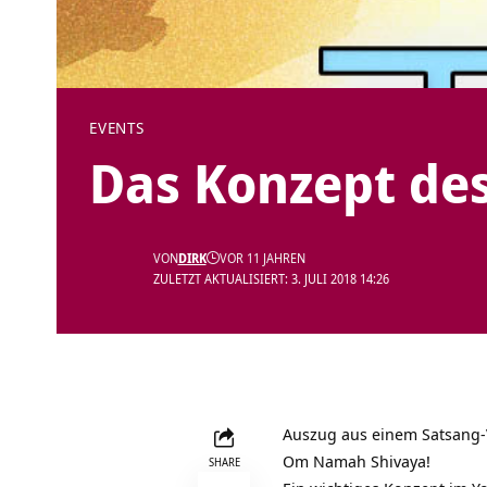
EVENTS
Das Konzept de
VON
DIRK
VOR 11 JAHREN
ZULETZT AKTUALISIERT: 3. JULI 2018 14:26
Auszug aus einem Satsang-
Om Namah Shivaya!
SHARE