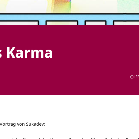
s Karma
LES
Vortrag von Sukadev: