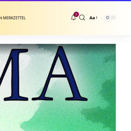
5
Aa
N MERKZETTEL
Größenänderung