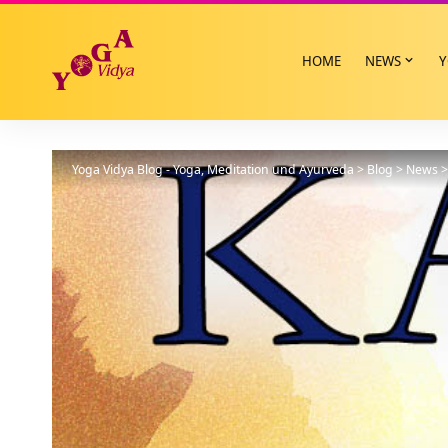
HOME
NEWS
Y
Yoga Vidya Blog - Yoga, Meditation und Ayurveda
>
Blog
>
News