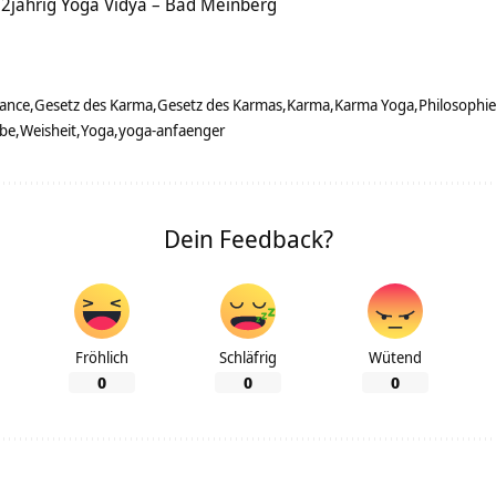
 2jährig Yoga Vidya – Bad Meinberg
ance
Gesetz des Karma
Gesetz des Karmas
Karma
Karma Yoga
Philosophie
abe
Weisheit
Yoga
yoga-anfaenger
Dein Feedback?
Fröhlich
Schläfrig
Wütend
0
0
0