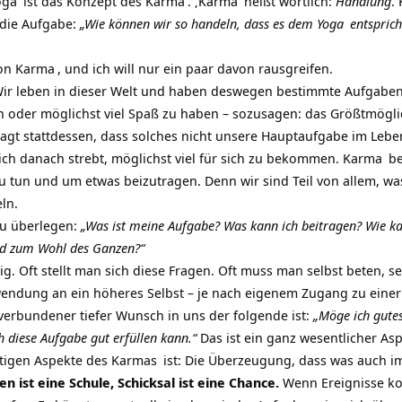
oga
ist das Konzept des
Karma
. ‚Karma‘ heißt wörtlich:
Handlung
.
 die Aufgabe:
„Wie können wir so handeln, dass es dem
Yoga
entsprich
von
Karma
, und ich will nur ein paar davon rausgreifen.
Wir leben in dieser Welt und haben deswegen bestimmte Aufgaben. 
 oder möglichst viel Spaß zu haben – sozusagen: das Größtmögli
agt stattdessen, dass solches nicht unsere Hauptaufgabe im Leben
ch danach strebt, möglichst viel für sich zu bekommen.
Karma
be
tun und um etwas beizutragen. Denn wir sind Teil von allem, was 
ln.
zu überlegen:
„Was ist meine Aufgabe? Was kann ich beitragen? Wie kan
nd zum Wohl des Ganzen?“
g. Oft stellt man sich diese Fragen. Oft muss man selbst beten, se
inwendung an ein höheres Selbst – je nach eigenem Zugang zu eine
verbundener tiefer Wunsch in uns der folgende ist:
„Möge ich gute
h diese Aufgabe gut erfüllen kann.“
Das ist ein ganz wesentlicher Asp
htigen Aspekte des
Karmas
ist: Die Überzeugung, dass was auch i
en ist eine Schule, Schicksal ist eine Chance.
Wenn Ereignisse k