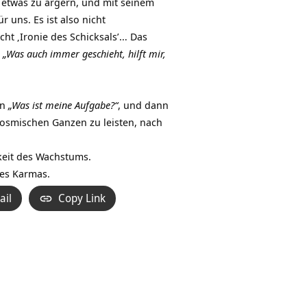
 etwas zu ärgern, und mit seinem
uns. Es ist also nicht
ht ‚Ironie des Schicksals’… Das
:
„Was auch immer geschieht, hilft mir,
en
„Was ist meine Aufgabe?“
, und dann
kosmischen Ganzen zu leisten, nach
keit des Wachstums.
des Karmas.
ail
Copy Link