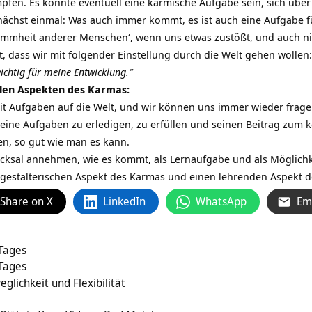
pfen. Es könnte eventuell eine karmische Aufgabe sein, sich über
chst einmal: Was auch immer kommt, es ist auch eine Aufgabe für 
ummheit anderer Menschen‘, wenn uns etwas zustößt, und auch nic
, dass wir mit folgender Einstellung durch die Welt gehen wollen
wichtig für meine Entwicklung.“
ielen Aspekten des Karmas:
 Aufgaben auf die Welt, und wir können uns immer wieder frag
eine Aufgaben zu erledigen, zu erfüllen und seinen Beitrag zum 
n, so gut wie man es kann.
cksal annehmen, wie es kommt, als Lernaufgabe und als Möglich
 gestalterischen Aspekt des Karmas und einen lehrenden Aspekt 
Share on X
LinkedIn
WhatsApp
Em
 Tages
 Tages
glichkeit und Flexibilität