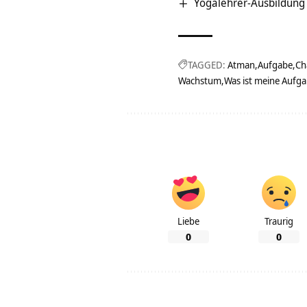
Yogalehrer-Ausbildung
TAGGED:
Atman
Aufgabe
Ch
Wachstum
Was ist meine Aufg
Liebe
Traurig
0
0