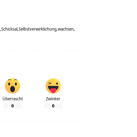
Schicksal
Selbstverwirklichung
wachsen
Überrascht
Zwinker
0
0