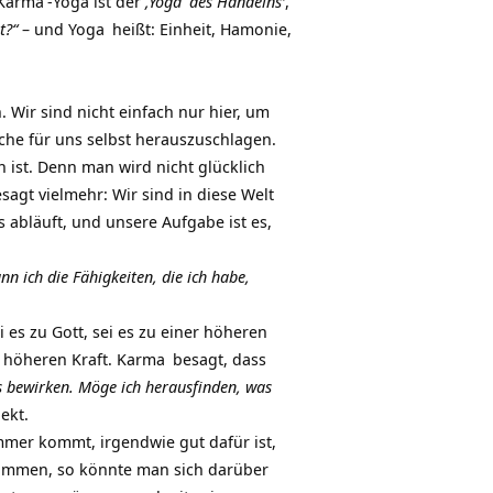
Karma
-Yoga ist der
‚
Yoga
des Handelns‘
,
t?“
– und
Yoga
heißt: Einheit, Hamonie,
Wir sind nicht einfach nur hier, um
che für uns selbst herauszuschlagen.
 ist. Denn man wird nicht glücklich
sagt vielmehr: Wir sind in diese Welt
abläuft, und unsere Aufgabe ist es,
n ich die Fähigkeiten, die ich habe,
i es zu Gott, sei es zu einer höheren
r höheren Kraft.
Karma
besagt, dass
s bewirken. Möge ich herausfinden, was
ekt.
mmer kommt, irgendwie gut dafür ist,
ommen, so könnte man sich darüber