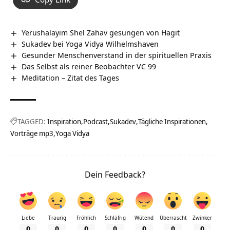
Yerushalayim Shel Zahav gesungen von Hagit
Sukadev bei Yoga Vidya Wilhelmshaven
Gesunder Menschenverstand in der spirituellen Praxis
Das Selbst als reiner Beobachter VC 99
Meditation – Zitat des Tages
TAGGED:
Inspiration
Podcast
Sukadev
Tägliche Inspirationen
Vorträge mp3
Yoga Vidya
Dein Feedback?
Liebe
Traurig
Fröhlich
Schläfrig
Wütend
Überrascht
Zwinker
0
0
0
0
0
0
0