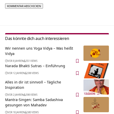
Alternative:
Das könnte dich auch interessieren
Wir nennen uns Yoga Vidya – Was heißt
Vidya
VOR 8 JAHREN
551 VIEWS
Narada Bhakti Sutras – Einführung
VOR 12 JAHREN
598 VIEWS
Alles in dir ist sinnvoll – Tägliche
Inspiration
VOR 2 JAHREN
598 VIEWS
Mantra-Singen: Samba Sadashiva
gesungen von Mahadev
VOR 18 JAHREN
580 VIEWS