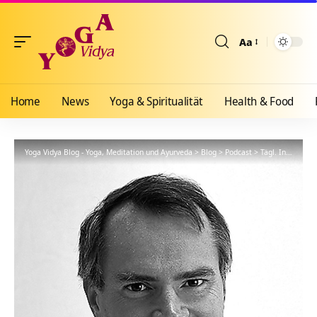
Aa
Größenänderun
Home
News
Yoga & Spiritualität
Health & Food
Yoga Vidya Blog - Yoga, Meditation und Ayurveda
>
Blog
>
Podcast
>
Tägl. Inspiration