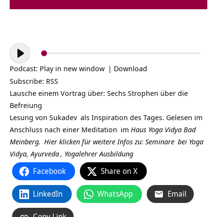
Audio-
Player
Podcast:
Play in new window
|
Download
Subscribe:
RSS
Lausche einem Vortrag über: Sechs Strophen über die
Befreiung
Lesung von
Sukadev
als Inspiration des Tages. Gelesen im
Anschluss nach einer
Meditation
im
Haus Yoga Vidya Bad
Meinberg.
Hier klicken für weitere Infos zu:
Seminare
bei
Yoga
Vidya,
Ayurveda
,
Yogalehrer Ausbildung
Facebook
Share on X
LinkedIn
WhatsApp
Email
Copy Link