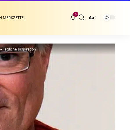
6
Aa
N MERKZETTEL
Größenänderung
 Tägliche Inspiration