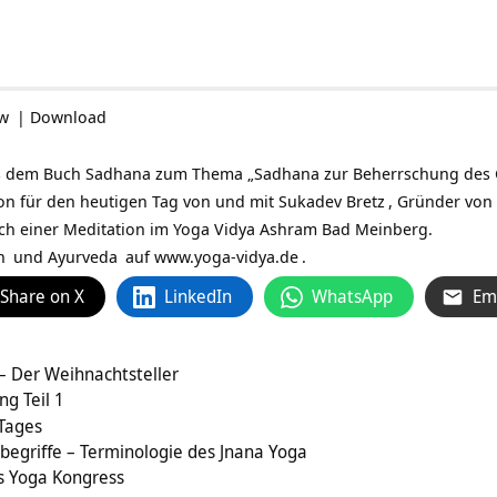
ow
|
Download
 dem Buch Sadhana zum Thema „Sadhana zur Beherrschung des Geis
tion für den heutigen Tag von und mit
Sukadev Bretz
, Gründer von
ch einer Meditation im Yoga Vidya Ashram Bad Meinberg.
n
und
Ayurveda
auf
www.yoga-vidya.de
.
Share on X
LinkedIn
WhatsApp
Em
– Der Weihnachtsteller
g Teil 1
 Tages
egriffe – Terminologie des Jnana Yoga
s Yoga Kongress