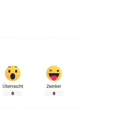
Überrascht
Zwinker
0
0