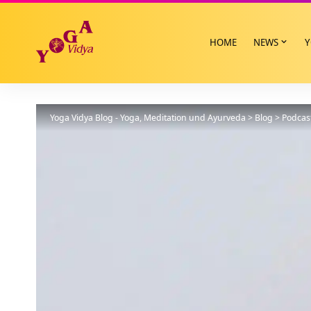
HOME
NEWS
Y
Yoga Vidya Blog - Yoga, Meditation und Ayurveda
>
Blog
>
Podcas