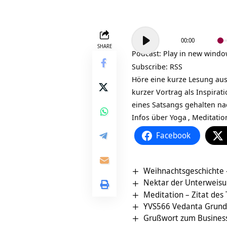
Audio-
00:00
Player
SHARE
Podcast:
Play in new wind
Subscribe:
RSS
Höre eine kurze Lesung aus
kurzer Vortrag als Inspira
eines Satsangs gehalten na
Infos über
Yoga
,
Meditatio
Facebook
Weihnachtsgeschichte 
Nektar der Unterweisun
Meditation – Zitat des
YVS566 Vedanta Grundb
Grußwort zum Busines