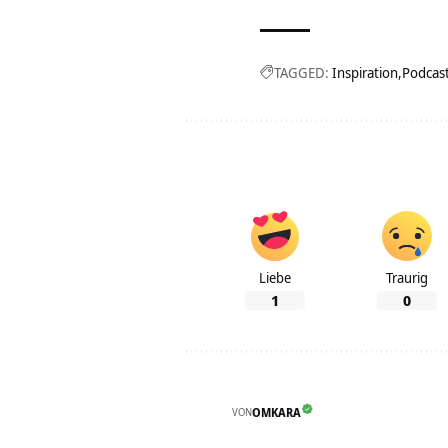
TAGGED:
Inspiration
Podcas
Liebe
Traurig
1
0
VON
OMKARA