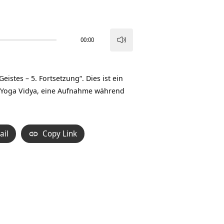
00:00
Pfeiltasten
Hoch/Runter
benutzen,
tes – 5. Fortsetzung“. Dies ist ein
um
 Yoga Vidya, eine Aufnahme während
die
Lautstärke
zu
ail
Copy Link
regeln.