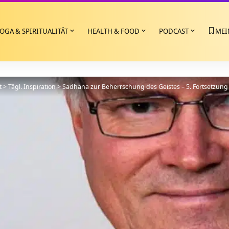
OGA & SPIRITUALITÄT
HEALTH & FOOD
PODCAST
MEI
t
>
Tägl. Inspiration
>
Sadhana zur Beherrschung des Geistes – 5. Fortsetzung –