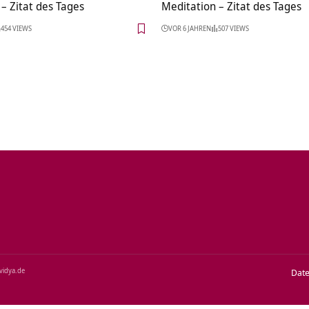
– Zitat des Tages
Meditation – Zitat des Tages
454 VIEWS
VOR 6 JAHREN
507 VIEWS
‑vidya.de
Dat