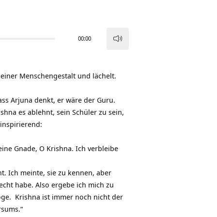
00:00
Pfeiltasten
Hoch/Runter
benutzen,
 seiner Menschengestalt und lächelt.
um
die
ss Arjuna denkt, er wäre der Guru.
Lautstärke
ishna es ablehnt, sein Schüler zu sein,
zu
nspirierend:
regeln.
ine Gnade, O Krishna. Ich verbleibe
. Ich meinte, sie zu kennen, aber
recht habe. Also ergebe ich mich zu
öge. Krishna ist immer noch nicht der
ersums.“