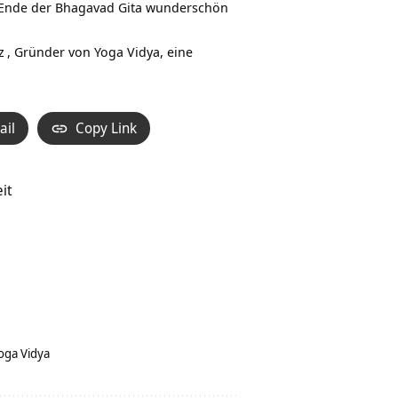
s Ende der Bhagavad Gita wunderschön
z
, Gründer von Yoga Vidya, eine
ail
Copy Link
it
oga Vidya