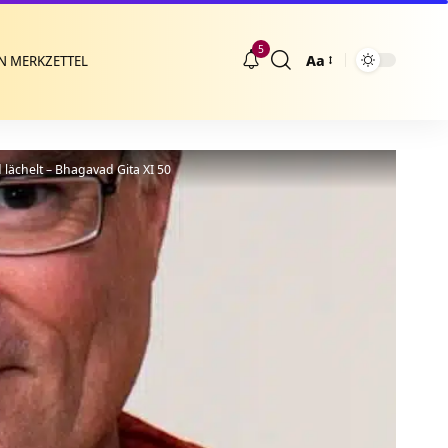
5
Aa
N MERKZETTEL
Größenänderung
lächelt – Bhagavad Gita XI 50