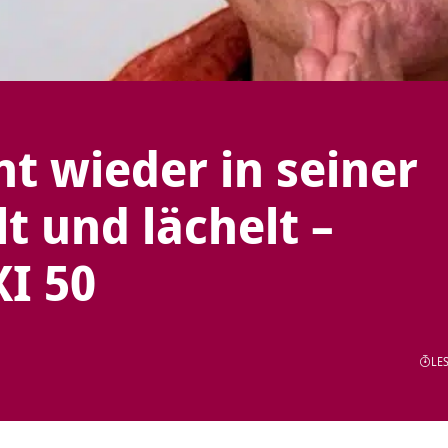
nt wieder in seiner
 und lächelt –
I 50
LES