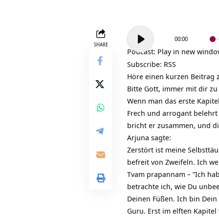
Audio-
00:00
Player
SHARE
Podcast:
Play in new wind
Subscribe:
RSS
Höre einen kurzen Beitrag 
Bitte Gott, immer mit dir zu
Wenn man das erste Kapitel
Frech und arrogant belehrt e
bricht er zusammen, und d
Arjuna sagte:
Zerstört ist meine Selbstt
befreit von Zweifeln. Ich 
Tvam prapannam – ”Ich habe
betrachte ich, wie Du unbee
Deinen Füßen. Ich bin Dein
Guru. Erst im elften Kapitel