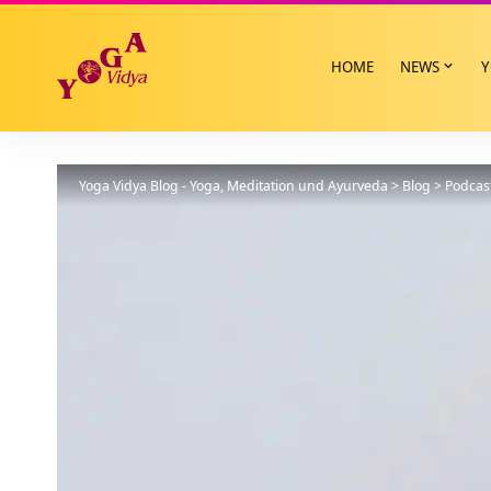
HOME
NEWS
Y
Yoga Vidya Blog - Yoga, Meditation und Ayurveda
>
Blog
>
Podcas