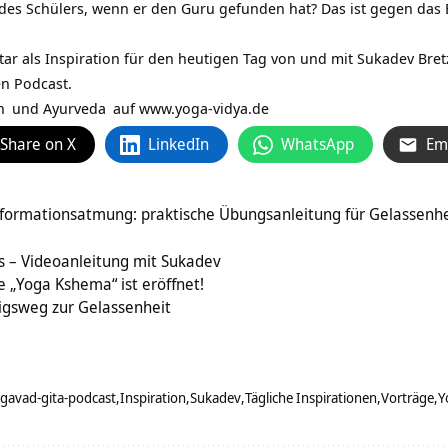
des Schülers, wenn er den Guru gefunden hat? Das ist gegen da
tar als Inspiration für den heutigen Tag von und mit
Sukadev Bret
en Podcast.
n
und
Ayurveda
auf
www.yoga-vidya.de
Share on X
LinkedIn
WhatsApp
Em
formationsatmung: praktische Übungsanleitung für Gelassenhe
s – Videoanleitung mit Sukadev
 „Yoga Kshema“ ist eröffnet!
igsweg zur Gelassenheit
gavad-gita-podcast
Inspiration
Sukadev
Tägliche Inspirationen
Vorträge
Y