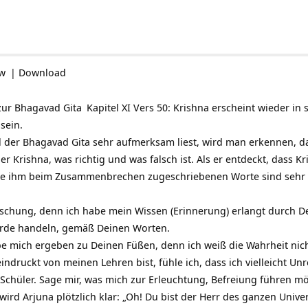
ow
|
Download
zur
Bhagavad Gita
Kapitel XI Vers 50: Krishna erscheint wieder in
 sein.
 der Bhagavad Gita sehr aufmerksam liest, wird man erkennen, da
r Krishna, was richtig und was falsch ist. Als er entdeckt, dass Kr
ie ihm beim Zusammenbrechen zugeschriebenen Worte sind sehr i
äuschung, denn ich habe mein Wissen (Erinnerung) erlangt durch De
werde handeln, gemäß Deinen Worten.
 mich ergeben zu Deinen Füßen, denn ich weiß die Wahrheit nicht
indruckt von meinen Lehren bist, fühle ich, dass ich vielleicht Un
 Schüler. Sage mir, was mich zur Erleuchtung, Befreiung führen m
 wird Arjuna plötzlich klar: „Oh! Du bist der Herr des ganzen Univ