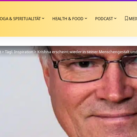
OGA & SPIRITUALITÄT
HEALTH & FOOD
PODCAST
MEI
t
>
Tägl. Inspiration
>
Krishna erscheint wieder in seiner Menschengestalt und 