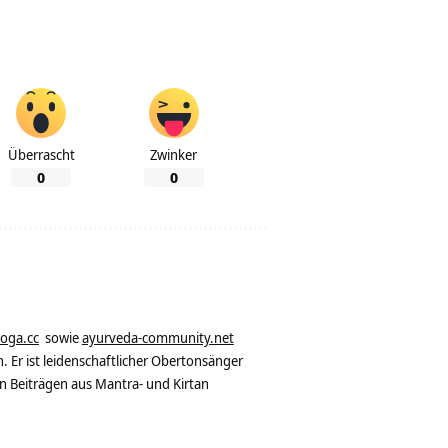
Überrascht
Zwinker
0
0
yoga.cc
sowie
ayurveda-community.net
. Er ist leidenschaftlicher Obertonsänger
n Beiträgen aus Mantra- und Kirtan