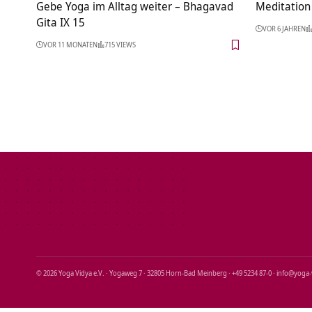
Gebe Yoga im Alltag weiter – Bhagavad
Meditation 
Gita IX 15
VOR 6 JAHREN
VOR 11 MONATEN
715 VIEWS
© 2026 Yoga Vidya e.V. · Yogaweg 7 · 32805 Horn‑Bad Meinberg · +49 5234 87‑0 · info@yoga