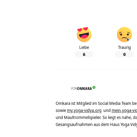
Liebe
Traurig
6
0
VON
OMKARA
Omkara ist Mitglied im Social Media Team b
sowie
my.yoga-vidya.org
und
mein.yoga-vi
und Maultrommelspieler. So liegt es nahe, 
Gesangsaufnahmen aus dem Haus Yoga Vidya