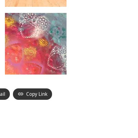
ail
Copy Link