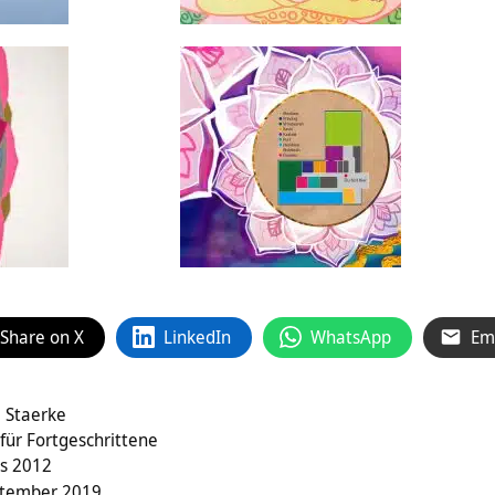
Share on X
LinkedIn
WhatsApp
Em
e Staerke
für Fortgeschrittene
ss 2012
tember 2019