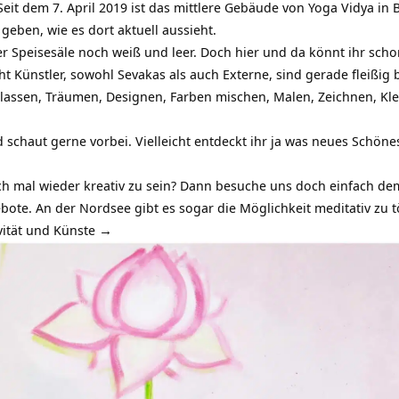
it dem 7. April 2019 ist das mittlere Gebäude von Yoga Vidya in
 geben, wie es dort aktuell aussieht.
der Speisesäle noch weiß und leer. Doch hier und da könnt ihr sc
 Künstler, sowohl Sevakas als auch Externe, sind gerade fleißi
n lassen, Träumen, Designen, Farben mischen, Malen, Zeichnen, Kl
schaut gerne vorbei. Vielleicht entdeckt ihr ja was neues Schöne
auch mal wieder kreativ zu sein? Dann besuche uns doch einfach d
ebote. An der Nordsee gibt es sogar die Möglichkeit meditativ zu t
vität und Künste →