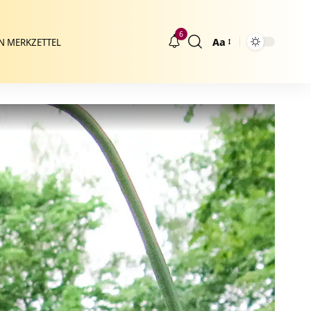
6
Aa
N MERKZETTEL
Größenänderung