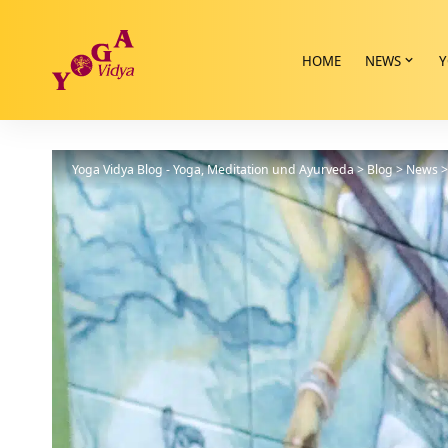
HOME
NEWS
Y
Yoga Vidya Blog - Yoga, Meditation und Ayurveda
>
Blog
>
News