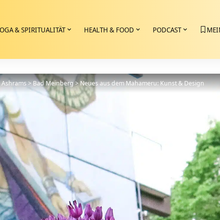
OGA & SPIRITUALITÄT
HEALTH & FOOD
PODCAST
MEI
>
Ashrams
>
Bad Meinberg
>
Neues aus dem Mahameru: Kunst & Design