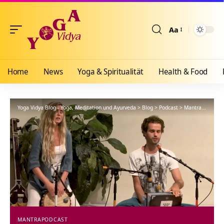
Aa
Größenänderun
Home
News
Yoga & Spiritualität
Health & Food
Yoga Vidya Blog - Yoga, Meditation und Ayurveda
>
Blog
>
Podcast
>
Mantra
>
Mahama
MANTRA
PODCAST