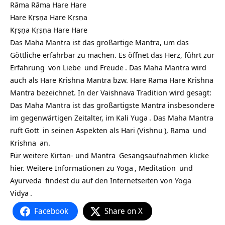
Rāma Rāma Hare Hare
Hare Kṛṣṇa Hare Kṛṣṇa
Kṛṣṇa Kṛṣṇa Hare Hare
Das Maha Mantra ist das großartige Mantra, um das
Göttliche erfahrbar zu machen. Es öffnet das Herz, führt zur
Erfahrung
von
Liebe
und
Freude
. Das Maha Mantra wird
auch als Hare Krishna Mantra bzw. Hare Rama Hare Krishna
Mantra bezeichnet. In der Vaishnava Tradition wird gesagt:
Das Maha Mantra ist das großartigste Mantra insbesondere
im gegenwärtigen Zeitalter, im
Kali Yuga
. Das Maha Mantra
ruft
Gott
in seinen Aspekten als Hari (
Vishnu
),
Rama
und
Krishna
an.
Für weitere Kirtan- und
Mantra
Gesangsaufnahmen klicke
hier. Weitere Informationen zu
Yoga
,
Meditation
und
Ayurveda
findest du auf den Internetseiten von
Yoga
Vidya
.
Facebook
Share on X