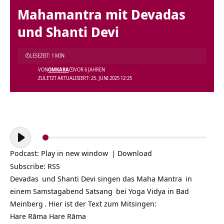
Mahamantra mit Devadas
und Shanti Devi
LESEZEIT: 1 MIN
VON
OMKARA
VOR 6 JAHREN
ZULETZT AKTUALISIERT: 25. JUNI 2025 12:25
Audio-
Player
Podcast:
Play in new window
|
Download
Subscribe:
RSS
Devadas
und Shanti Devi singen das
Maha Mantra
in
einem Samstagabend
Satsang
bei
Yoga Vidya in Bad
Meinberg
. Hier ist der Text zum Mitsingen:
Hare Rāma Hare Rāma