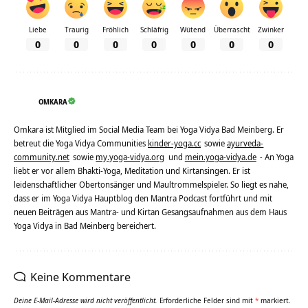
Liebe
Traurig
Fröhlich
Schläfrig
Wütend
Überrascht
Zwinker
0
0
0
0
0
0
0
OMKARA
Omkara ist Mitglied im Social Media Team bei Yoga Vidya Bad Meinberg. Er
betreut die Yoga Vidya Communities
kinder-yoga.cc
sowie
ayurveda-
community.net
sowie
my.yoga-vidya.org
und
mein.yoga-vidya.de
- An Yoga
liebt er vor allem Bhakti-Yoga, Meditation und Kirtansingen. Er ist
leidenschaftlicher Obertonsänger und Maultrommelspieler. So liegt es nahe,
dass er im Yoga Vidya Hauptblog den Mantra Podcast fortführt und mit
neuen Beiträgen aus Mantra- und Kirtan Gesangsaufnahmen aus dem Haus
Yoga Vidya in Bad Meinberg bereichert.
Keine Kommentare
Deine E-Mail-Adresse wird nicht veröffentlicht.
Erforderliche Felder sind mit
*
markiert.