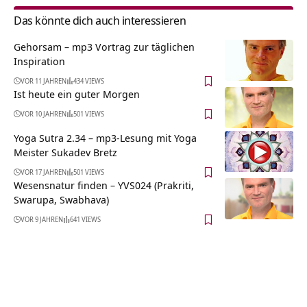
Das könnte dich auch interessieren
Gehorsam – mp3 Vortrag zur täglichen
Inspiration
VOR 11 JAHREN
434 VIEWS
Ist heute ein guter Morgen
VOR 10 JAHREN
501 VIEWS
Yoga Sutra 2.34 – mp3-Lesung mit Yoga
Meister Sukadev Bretz
VOR 17 JAHREN
501 VIEWS
Wesensnatur finden – YVS024 (Prakriti,
Swarupa, Swabhava)
VOR 9 JAHREN
641 VIEWS