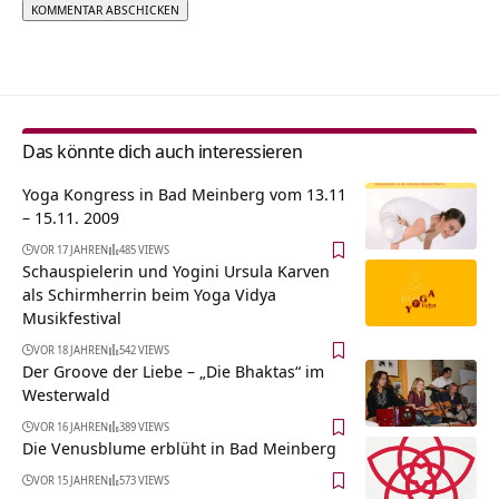
Alternative:
Das könnte dich auch interessieren
Yoga Kongress in Bad Meinberg vom 13.11
– 15.11. 2009
VOR 17 JAHREN
485 VIEWS
Schauspielerin und Yogini Ursula Karven
als Schirmherrin beim Yoga Vidya
Musikfestival
VOR 18 JAHREN
542 VIEWS
Der Groove der Liebe – „Die Bhaktas“ im
Westerwald
VOR 16 JAHREN
389 VIEWS
Die Venusblume erblüht in Bad Meinberg
VOR 15 JAHREN
573 VIEWS