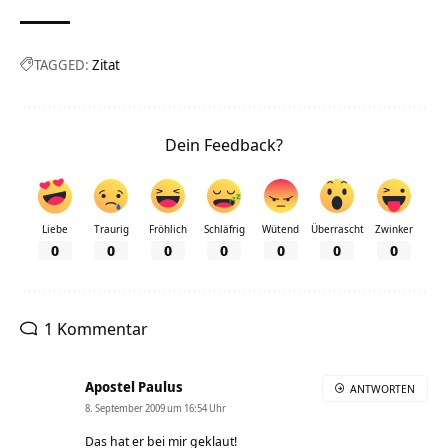
TAGGED:
Zitat
Dein Feedback?
Liebe
Traurig
Fröhlich
Schläfrig
Wütend
Überrascht
Zwinker
0
0
0
0
0
0
0
1 Kommentar
Apostel Paulus
ANTWORTEN
8. September 2009 um 16:54 Uhr
Das hat er bei mir geklaut!