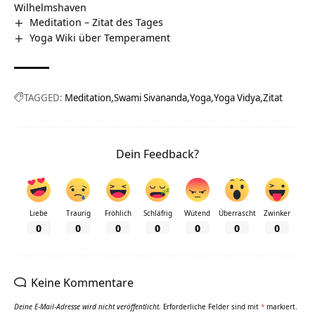
Wilhelmshaven
Meditation – Zitat des Tages
Yoga Wiki über Temperament
TAGGED:
Meditation
Swami Sivananda
Yoga
Yoga Vidya
Zitat
Dein Feedback?
Liebe
Traurig
Fröhlich
Schläfrig
Wütend
Überrascht
Zwinker
0
0
0
0
0
0
0
Keine Kommentare
Deine E-Mail-Adresse wird nicht veröffentlicht.
Erforderliche Felder sind mit
*
markiert.