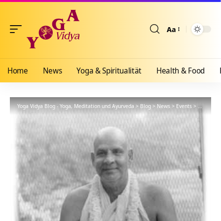
Aa
Größenänderun
Home
News
Yoga & Spiritualität
Health & Food
Yoga Vidya Blog - Yoga, Meditation und Ayurveda
>
Blog
>
News
>
Events
>
Meditatio