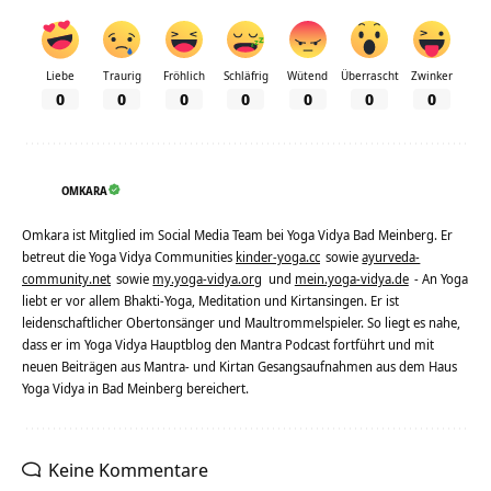
Liebe
Traurig
Fröhlich
Schläfrig
Wütend
Überrascht
Zwinker
0
0
0
0
0
0
0
OMKARA
Omkara ist Mitglied im Social Media Team bei Yoga Vidya Bad Meinberg. Er
betreut die Yoga Vidya Communities
kinder-yoga.cc
sowie
ayurveda-
community.net
sowie
my.yoga-vidya.org
und
mein.yoga-vidya.de
- An Yoga
liebt er vor allem Bhakti-Yoga, Meditation und Kirtansingen. Er ist
leidenschaftlicher Obertonsänger und Maultrommelspieler. So liegt es nahe,
dass er im Yoga Vidya Hauptblog den Mantra Podcast fortführt und mit
neuen Beiträgen aus Mantra- und Kirtan Gesangsaufnahmen aus dem Haus
Yoga Vidya in Bad Meinberg bereichert.
Keine Kommentare