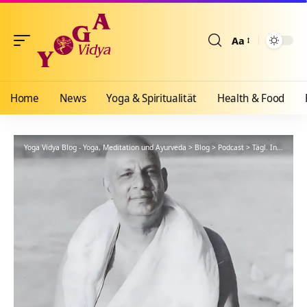
Aa
Größenänderun
Home
News
Yoga & Spiritualität
Health & Food
Yoga Vidya Blog - Yoga, Meditation und Ayurveda
>
Blog
>
Podcast
>
Tägl. Inspiration