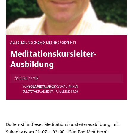
AUSBILDUNGEN
BAD MEINBERG
EVENTS
Meditationskursleiter-
Ausbildung
LESEZEIT: 1 MIN
VON
YOGA VIDYA INFOS
VOR 13 JAHREN
ZULETZT AKTUALISIERT: 17. JULI 2025 09:36
Du lernst in dieser
Meditationskursleiterausbildung
mit
Sukadev (vom 21. 07. – 02. 08. 13 in Bad Meinberg),