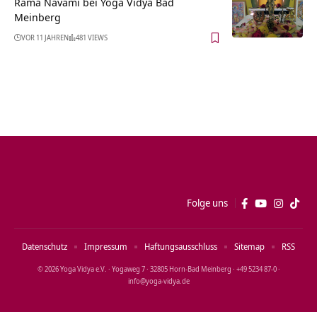
Rama Navami bei Yoga Vidya Bad
Meinberg
VOR 11 JAHREN
481 VIEWS
Folge uns
Datenschutz
Impressum
Haftungsausschluss
Sitemap
RSS
© 2026 Yoga Vidya e.V. · Yogaweg 7 · 32805 Horn‑Bad Meinberg · +49 5234 87‑0 ·
info@yoga‑vidya.de