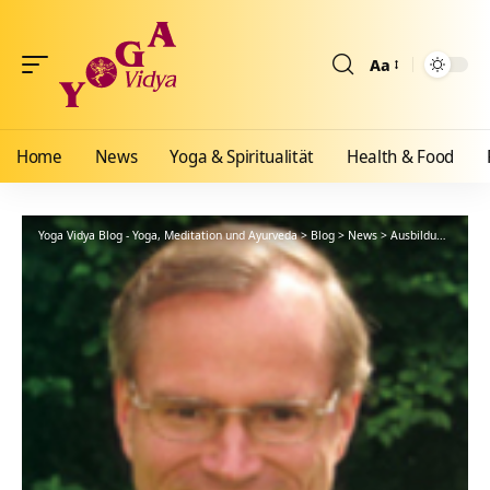
Aa
Größenänderun
Home
News
Yoga & Spiritualität
Health & Food
Yoga Vidya Blog - Yoga, Meditation und Ayurveda
>
Blog
>
News
>
Ausbildungen
>
Me